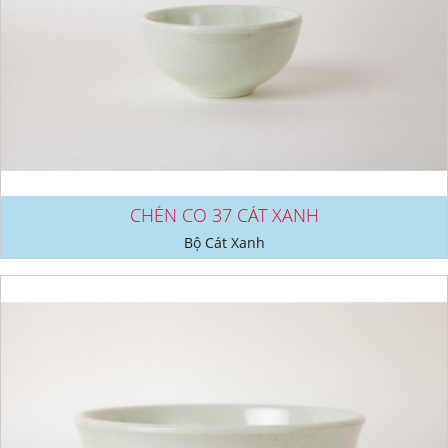
CHÉN CO 37 CÁT XANH
Bộ Cát Xanh