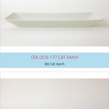
DĨA DCN 177 CÁT XANH
Bộ Cát Xanh