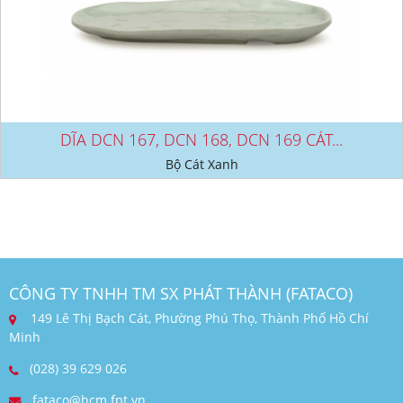
DĨA DCN 167, DCN 168, DCN 169 CÁT...
Bộ Cát Xanh
CÔNG TY TNHH TM SX PHÁT THÀNH (FATACO)
149 Lê Thị Bạch Cát, Phường Phú Thọ, Thành Phố Hồ Chí
Minh
(028) 39 629 026
fataco@hcm.fpt.vn