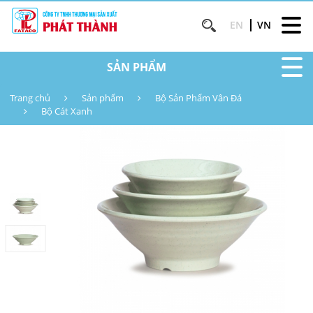
EN
VN
SẢN PHẨM
Trang chủ
Sản phẩm
Bộ Sản Phẩm Vân Đá
Bộ Cát Xanh