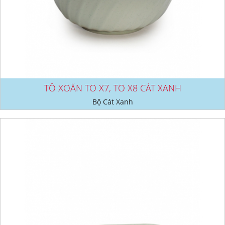
TÔ XOẮN TO X7, TO X8 CÁT XANH
Bộ Cát Xanh