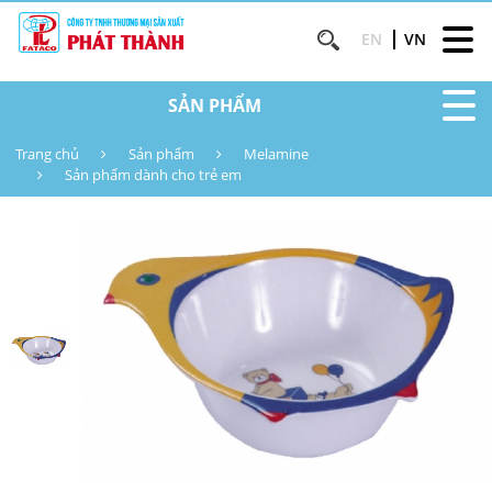
EN
VN
SẢN PHẨM
Trang chủ
Sản phẩm
Melamine
Sản phẩm dành cho trẻ em