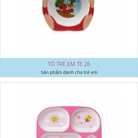
TÔ TRẺ EM TE 26
Sản phẩm dành cho trẻ em