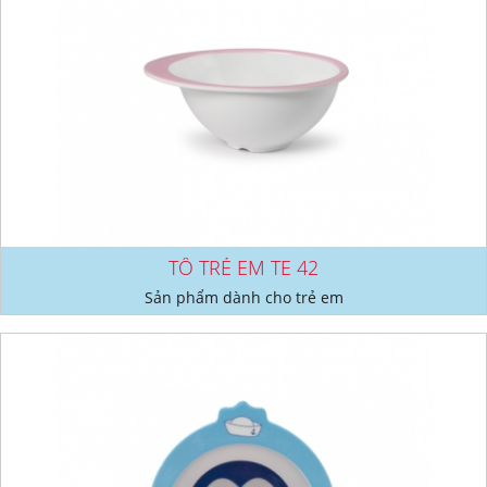
TÔ TRẺ EM TE 42
Sản phẩm dành cho trẻ em