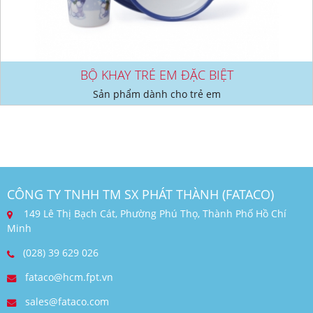
BỘ KHAY TRẺ EM ĐẶC BIỆT
Sản phẩm dành cho trẻ em
CÔNG TY TNHH TM SX PHÁT THÀNH (FATACO)
149 Lê Thị Bạch Cát, Phường Phú Thọ, Thành Phố Hồ Chí
Minh
(028) 39 629 026
fataco@hcm.fpt.vn
sales@fataco.com