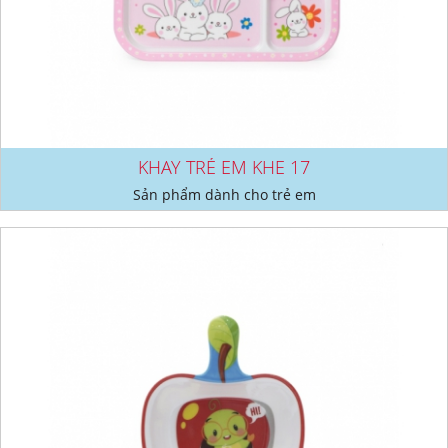
KHAY TRẺ EM KHE 17
Sản phẩm dành cho trẻ em