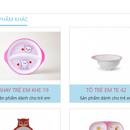
PHẨM KHÁC
KHAY TRẺ EM KHE 19
TÔ TRẺ EM TE 42
ản phẩm dành cho trẻ em
Sản phẩm dành cho trẻ 