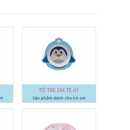
TÔ TRẺ EM TE 41
em
Sản phẩm dành cho trẻ em