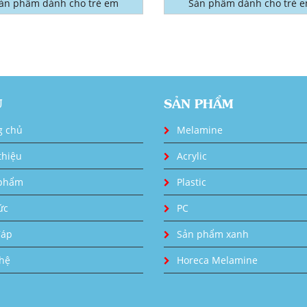
ản phẩm dành cho trẻ em
Sản phẩm dành cho trẻ 
U
SẢN PHẨM
g chủ
Melamine
thiệu
Acrylic
phẩm
Plastic
ức
PC
đáp
Sản phẩm xanh
 hệ
Horeca Melamine