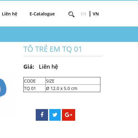
Liên hệ
E-Catalogue
EN
VN
TÔ TRẺ EM TQ 01
Giá:
Liên hệ
CODE
SIZE
TQ 01
Ø 12.0 x 5.0 cm