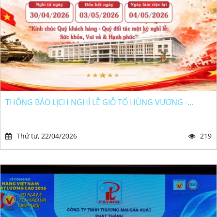
THÔNG BÁO LỊCH NGHỈ LỄ GIỖ TỔ HÙNG VƯƠNG -...
Thứ tư, 22/04/2026
219