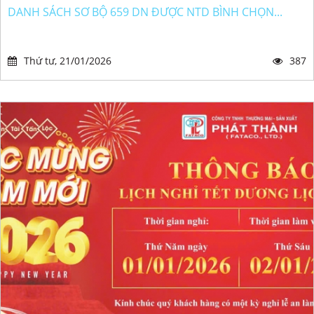
DANH SÁCH SƠ BỘ 659 DN ĐƯỢC NTD BÌNH CHỌN...
Thứ tư, 21/01/2026
387