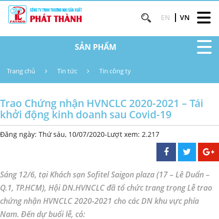
EN
VN
SẢN PHẨM
Trang chủ
Tin tức
Tin công ty
Trao Chứng nhận HVNCLC 2020-2021 – Tái
khởi động kinh doanh sau Covid-19
Đăng ngày: Thứ sáu, 10/07/2020
-
Lượt xem: 2.217
Sáng 12/6, tại Khách sạn Sofitel Saigon plaza (17 – Lê Duẩn –
Q.1, TP.HCM), Hội DN.HVNCLC đã tổ chức trang trọng Lễ trao
chứng nhận HVNCLC 2020-2021 cho các DN khu vực phía
Nam. Đến dự buổi lễ, có: