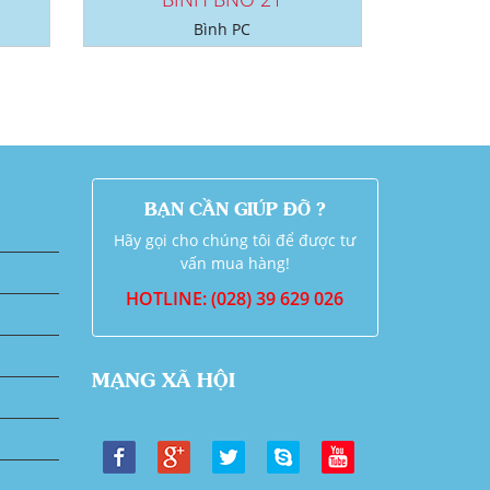
Bình PC
BẠN CẦN GIÚP ĐỠ ?
Hãy gọi cho chúng tôi để được tư
vấn mua hàng!
HOTLINE: (028) 39 629 026
MẠNG XÃ HỘI