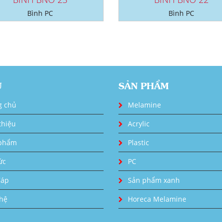
Bình PC
Bình PC
U
SẢN PHẨM
g chủ
Melamine
thiệu
Acrylic
phẩm
Plastic
ức
PC
đáp
Sản phẩm xanh
 hệ
Horeca Melamine