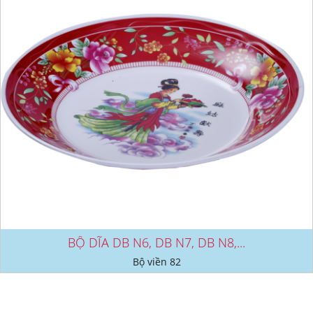
BỘ DĨA DB N6, DB N7, DB N8,...
Bộ viền 82