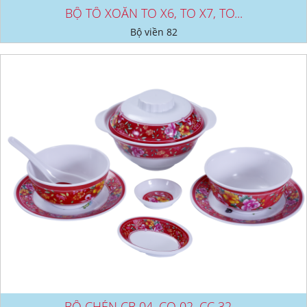
BỘ TÔ XOẮN TO X6, TO X7, TO...
Bộ viền 82
BỘ CHÉN CB 04, CO 02, CC 32,...