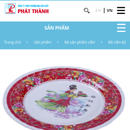
EN
VN
SẢN PHẨM
Trang chủ
Sản phẩm
Bộ sản phẩm viền
Bộ viền 82