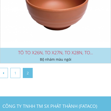
TÔ TO X26N, TO X27N, TO X28N, TO...
Bộ nhám màu ngói
1
2
CÔNG TY TNHH TM SX PHÁT THÀNH (FATACO)