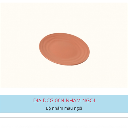
DĨA DCG 06N NHÁM NGÓI
Bộ nhám màu ngói