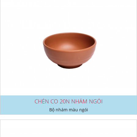
CHÉN CO 20N NHÁM NGÓI
Bộ nhám màu ngói