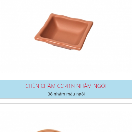
CHÉN CHẤM CC 41N NHÁM NGÓI
Bộ nhám màu ngói