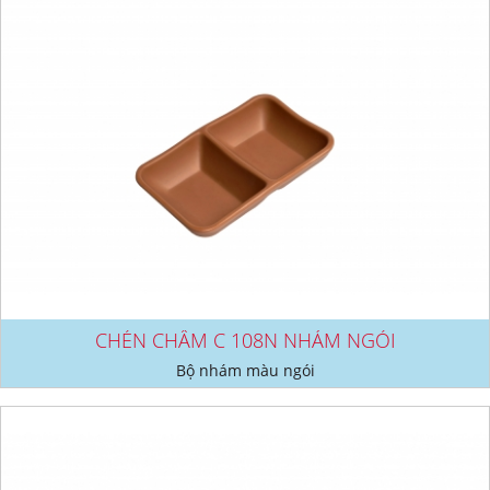
CHÉN CHẤM C 108N NHÁM NGÓI
Bộ nhám màu ngói