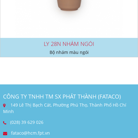
LY 28N NHÁM NGÓI
Bộ nhám màu ngói
CÔNG TY TNHH TM SX PHÁT THÀNH (FATACO)
149 Lê Thị Bạch Cát, Phường Phú Thọ, Thành Phố Hồ Chí
Minh
(028) 39 629 026
fataco@hcm.fpt.vn