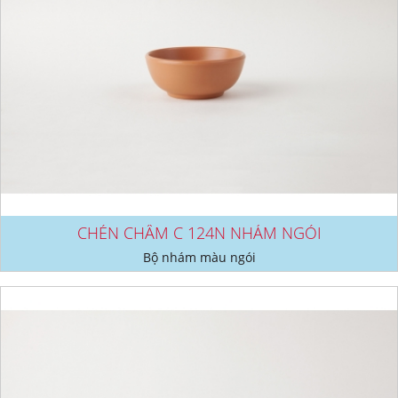
CHÉN CHẤM C 124N NHÁM NGÓI
Bộ nhám màu ngói