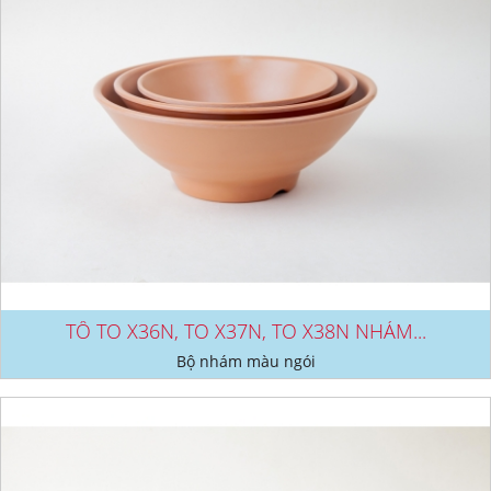
TÔ TO X36N, TO X37N, TO X38N NHÁM...
Bộ nhám màu ngói