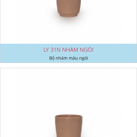
LY 31N NHÁM NGÓI
Bộ nhám màu ngói