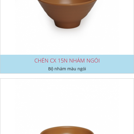
CHÉN CX 15N NHÁM NGÓI
Bộ nhám màu ngói