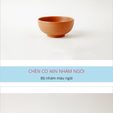
CHÉN CO 46N NHÁM NGÓI
Bộ nhám màu ngói