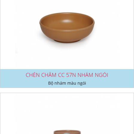
CHÉN CHÂM CC 57N NHÁM NGÓI
Bộ nhám màu ngói