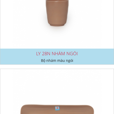
LY 28N NHÁM NGÓI
Bộ nhám màu ngói