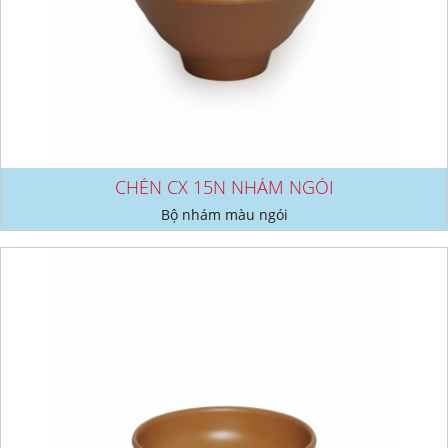
CHÉN CX 15N NHÁM NGÓI
Bộ nhám màu ngói