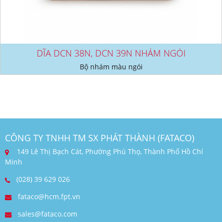
DĨA DCN 38N, DCN 39N NHÁM NGÓI
Bộ nhám màu ngói
CÔNG TY TNHH TM SX PHÁT THÀNH (FATACO)
149 Lê Thị Bạch Cát, Phường Phú Thọ, Thành Phố Hồ Chí
Minh
(028) 39 629 026
fataco@hcm.fpt.vn
sales@fataco.com