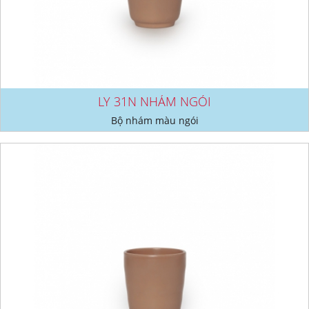
LY 31N NHÁM NGÓI
Bộ nhám màu ngói