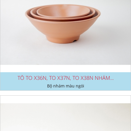
TÔ TO X36N, TO X37N, TO X38N NHÁM...
Bộ nhám màu ngói