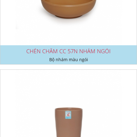
CHÉN CHÂM CC 57N NHÁM NGÓI
Bộ nhám màu ngói