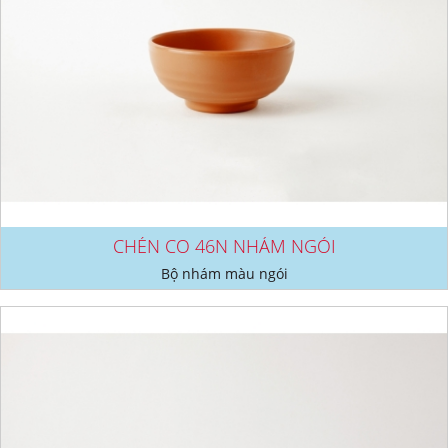
CHÉN CO 46N NHÁM NGÓI
Bộ nhám màu ngói