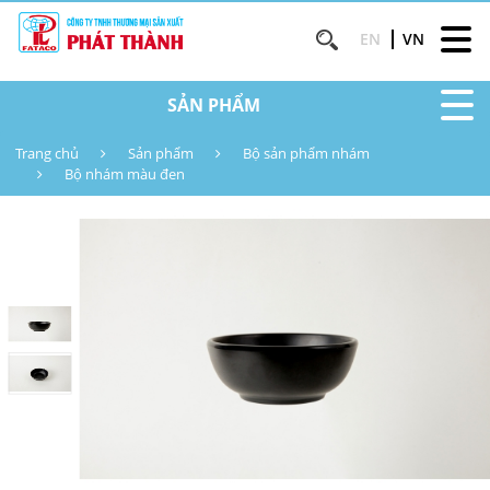
EN
VN
SẢN PHẨM
Trang chủ
Sản phẩm
Bộ sản phẩm nhám
Bộ nhám màu đen