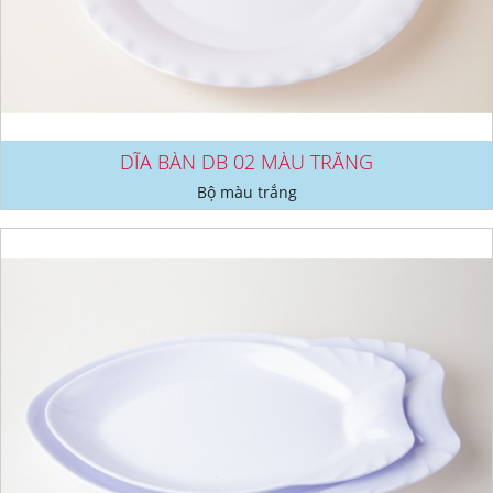
DĨA BÀN DB 02 MÀU TRẮNG
Bộ màu trắng