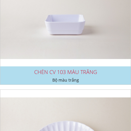
CHÉN CV 103 MÀU TRẮNG
Bộ màu trắng