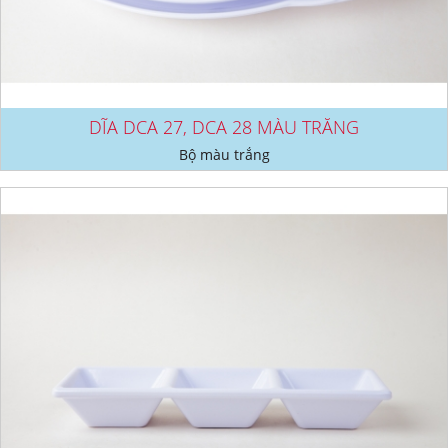
DĨA DCA 27, DCA 28 MÀU TRẮNG
Bộ màu trắng