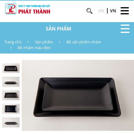
EN
VN
SẢN PHẨM
Trang chủ
Sản phẩm
Bộ sản phẩm nhám
Bộ nhám màu đen