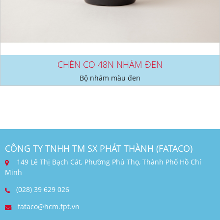
CHÉN CO 48N NHÁM ĐEN
Bộ nhám màu đen
CÔNG TY TNHH TM SX PHÁT THÀNH (FATACO)
149 Lê Thị Bạch Cát, Phường Phú Thọ, Thành Phố Hồ Chí
Minh
(028) 39 629 026
fataco@hcm.fpt.vn