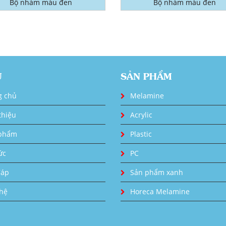
Bộ nhám màu đen
Bộ nhám màu đen
U
SẢN PHẨM
g chủ
Melamine
thiệu
Acrylic
phẩm
Plastic
ức
PC
đáp
Sản phẩm xanh
 hệ
Horeca Melamine