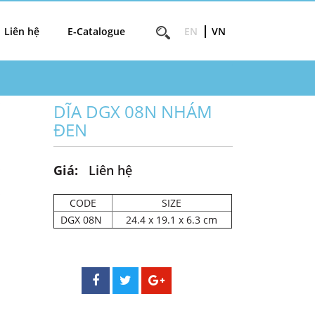
Liên hệ
E-Catalogue
EN
VN
DĨA DGX 08N NHÁM
ĐEN
Giá:
Liên hệ
CODE
SIZE
DGX 08N
24.4 x 19.1 x 6.3 cm