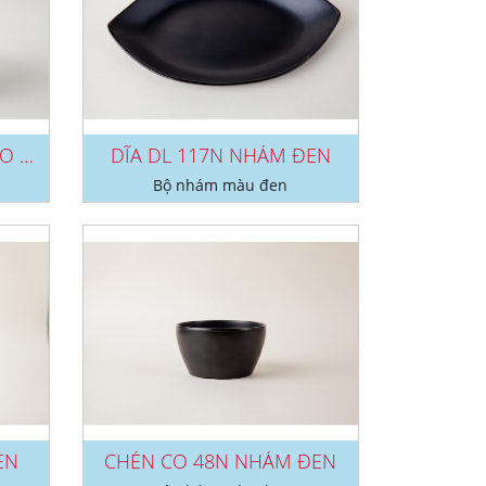
TÔ TO V26N, TO V27N, TO V28N NHÁM...
DĨA DL 117N NHÁM ĐEN
Bộ nhám màu đen
EN
CHÉN CO 48N NHÁM ĐEN