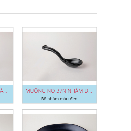
CHÉN CHẤM CV 92N NHÁM ĐEN
MUỖNG NO 37N NHÁM ĐEN
Bộ nhám màu đen