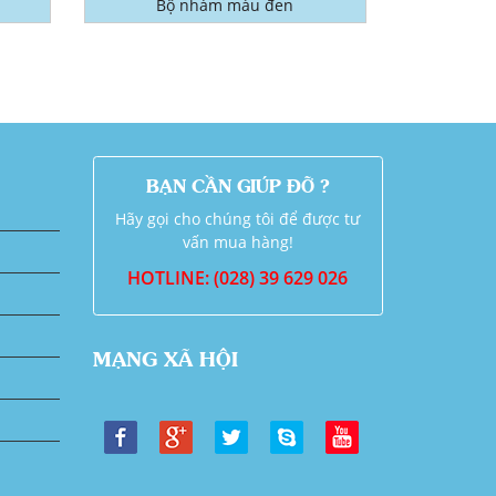
Bộ nhám màu đen
BẠN CẦN GIÚP ĐỠ ?
Hãy gọi cho chúng tôi để được tư
vấn mua hàng!
HOTLINE: (028) 39 629 026
MẠNG XÃ HỘI