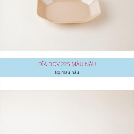
DĨA DOV 225 MÀU NÂU
Bộ màu nâu