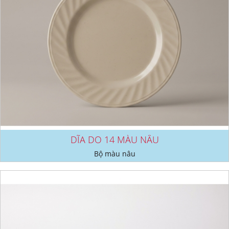
DĨA DO 14 MÀU NÂU
Bộ màu nâu