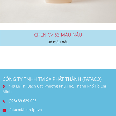
CHÉN CV 63 MÀU NÂU
Bộ màu nâu
CÔNG TY TNHH TM SX PHÁT THÀNH (FATACO)
149 Lê Thị Bạch Cát, Phường Phú Thọ, Thành Phố Hồ Chí
Minh
(028) 39 629 026
fataco@hcm.fpt.vn