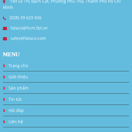
149 Lê Thị Bạch Cát, Phường Phú Thọ, Thành Phố Hồ Chí
Minh
(028) 39 629 026
fataco@hcm.fpt.vn
sales@fataco.com
MENU
Trang chủ
Giới thiệu
Sản phẩm
Tin tức
Hỏi đáp
Liên hệ