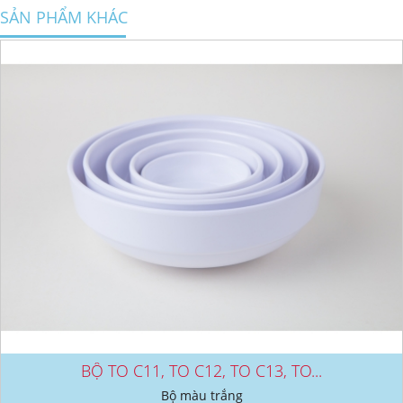
SẢN PHẨM KHÁC
BỘ TO C11, TO C12, TO C13, TO...
Bộ màu trắng