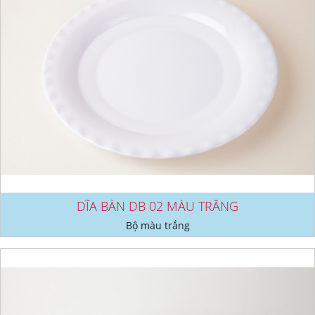
DĨA BÀN DB 02 MÀU TRẮNG
Bộ màu trắng