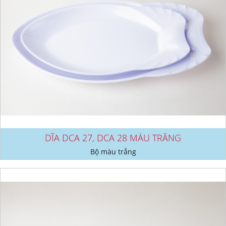
DĨA DCA 27, DCA 28 MÀU TRẮNG
Bộ màu trắng