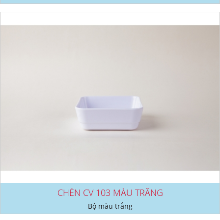
CHÉN CV 103 MÀU TRẮNG
Bộ màu trắng