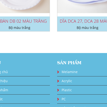
 BÀN DB 02 MÀU TRẮNG
Bộ màu trắng
Bộ màu trắng
U
SẢN PHẨM
g chủ
Melamine
thiệu
Acrylic
phẩm
Plastic
ức
PC