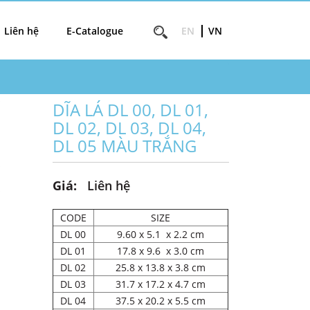
Liên hệ
E-Catalogue
EN
VN
DĨA LÁ DL 00, DL 01,
DL 02, DL 03, DL 04,
DL 05 MÀU TRẮNG
Giá:
Liên hệ
CODE
SIZE
DL 00
9.60 x 5.1 x 2.2 cm
DL 01
17.8 x 9.6 x 3.0 cm
DL 02
25.8 x 13.8 x 3.8 cm
DL 03
31.7 x 17.2 x 4.7 cm
DL 04
37.5 x 20.2 x 5.5 cm