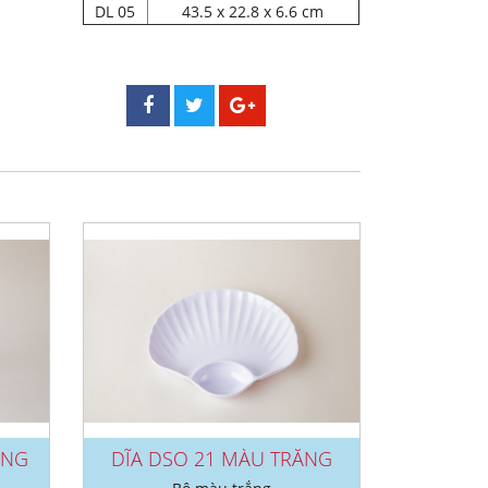
DL 05
43.5 x 22.8 x 6.6 cm
ẮNG
DĨA DSO 21 MÀU TRẮNG