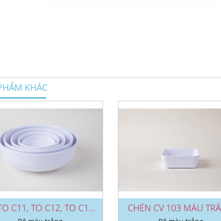
PHẨM KHÁC
BỘ TO C11, TO C12, TO C13, TO...
CHÉN CV 103 MÀU TR