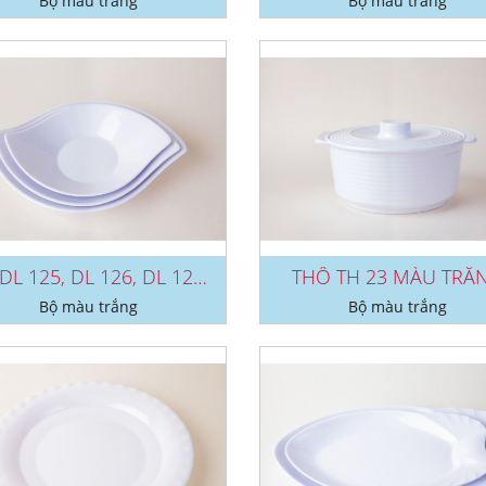
Bộ màu trắng
Bộ màu trắng
DĨA DL 125, DL 126, DL 127 MÀU...
THỐ TH 23 MÀU TRẮ
Bộ màu trắng
Bộ màu trắng