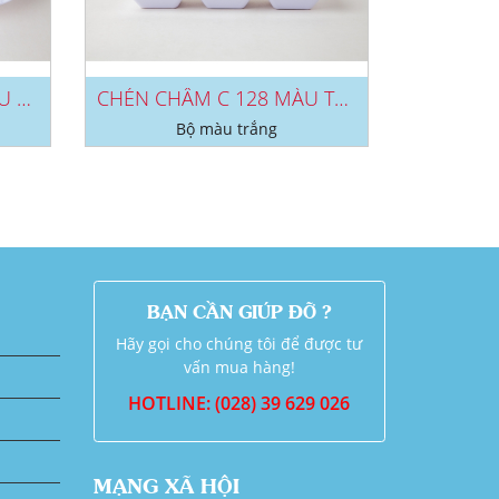
DĨA DCA 27, DCA 28 MÀU TRẮNG
CHÉN CHẤM C 128 MÀU TRẮNG
Bộ màu trắng
BẠN CẦN GIÚP ĐỠ ?
Hãy gọi cho chúng tôi để được tư
vấn mua hàng!
HOTLINE: (028) 39 629 026
MẠNG XÃ HỘI