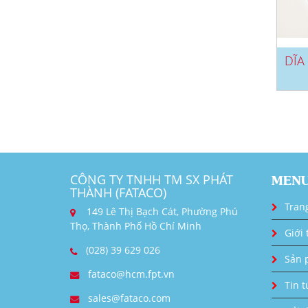
DĨA
CÔNG TY TNHH TM SX PHÁT
MEN
THÀNH (FATACO)
Tran
149 Lê Thị Bạch Cát, Phường Phú
Thọ, Thành Phố Hồ Chí Minh
Giới 
(028) 39 629 026
Sản 
fataco@hcm.fpt.vn
Tin t
sales@fataco.com