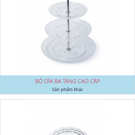
BỘ DĨA BA TẦNG CAO CẤP
Sản phẩm khác