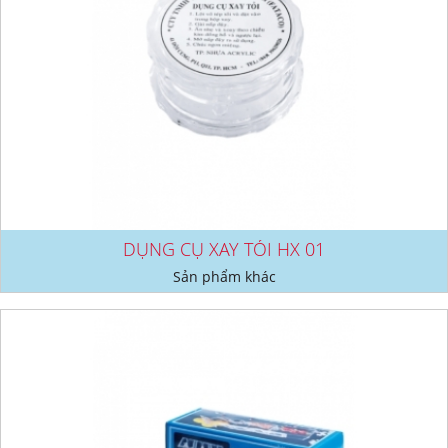
DỤNG CỤ XAY TỎI HX 01
Sản phẩm khác