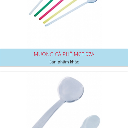
MUỖNG CÀ PHÊ MCF 07A
Sản phẩm khác