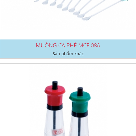
MUỖNG CÀ PHÊ MCF 08A
Sản phẩm khác