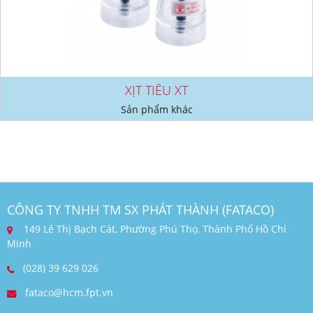
XỊT TIÊU XT
Sản phẩm khác
CÔNG TY TNHH TM SX PHÁT THÀNH (FATACO)
149 Lê Thị Bạch Cát, Phường Phú Thọ, Thành Phố Hồ Chí
Minh
(028) 39 629 026
fataco@hcm.fpt.vn