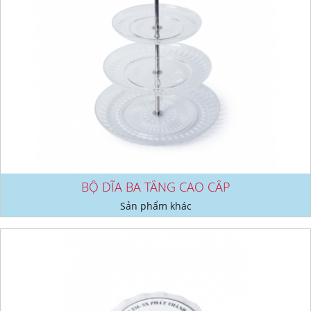
BỘ DĨA BA TẦNG CAO CẤP
Sản phẩm khác