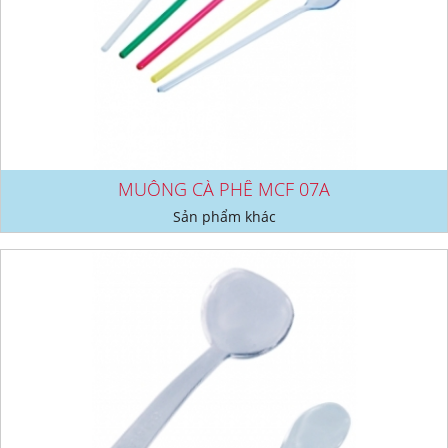
MUỖNG CÀ PHÊ MCF 07A
Sản phẩm khác