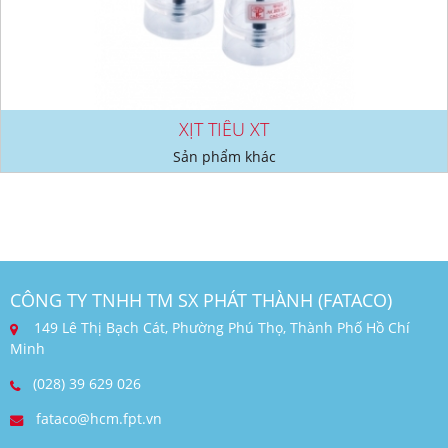
XỊT TIÊU XT
Sản phẩm khác
CÔNG TY TNHH TM SX PHÁT THÀNH (FATACO)
149 Lê Thị Bạch Cát, Phường Phú Thọ, Thành Phố Hồ Chí
Minh
(028) 39 629 026
fataco@hcm.fpt.vn