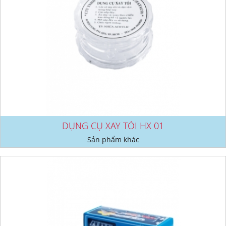
DỤNG CỤ XAY TỎI HX 01
Sản phẩm khác