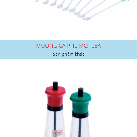
MUỖNG CÀ PHÊ MCF 08A
Sản phẩm khác