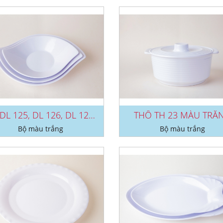
DĨA DL 125, DL 126, DL 127 MÀU...
THỐ TH 23 MÀU TRẮ
Bộ màu trắng
Bộ màu trắng