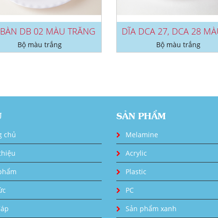
 BÀN DB 02 MÀU TRẮNG
Bộ màu trắng
Bộ màu trắng
U
SẢN PHẨM
g chủ
Melamine
thiệu
Acrylic
phẩm
Plastic
ức
PC
đáp
Sản phẩm xanh