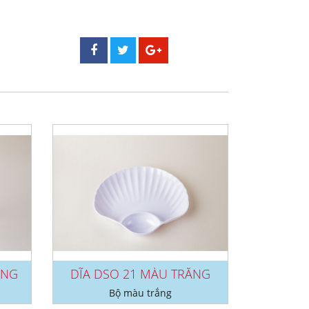
ẮNG
DĨA DSO 21 MÀU TRẮNG
Bộ màu trắng