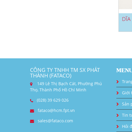
DĨA
CÔNG TY TNHH TM SX PHÁT
MEN
THÀNH (FATACO)
Tran
149 Lê Thị Bạch Cát, Phường Phú
Thọ, Thành Phố Hồ Chí Minh
Giới 
(028) 39 629 026
Sản 
fataco@hcm.fpt.vn
Tin t
sales@fataco.com
Hỏi 