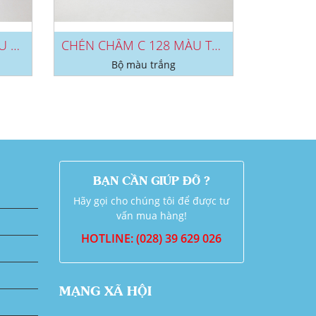
DĨA DCA 27, DCA 28 MÀU TRẮNG
CHÉN CHẤM C 128 MÀU TRẮNG
Bộ màu trắng
BẠN CẦN GIÚP ĐỠ ?
Hãy gọi cho chúng tôi để được tư
vấn mua hàng!
HOTLINE: (028) 39 629 026
MẠNG XÃ HỘI