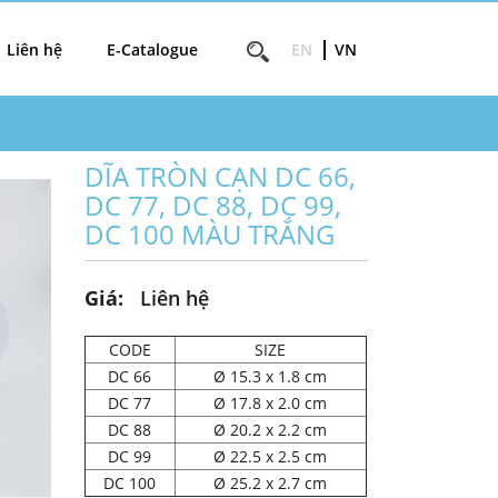
Liên hệ
E-Catalogue
EN
VN
DĨA TRÒN CẠN DC 66,
DC 77, DC 88, DC 99,
DC 100 MÀU TRẮNG
Giá:
Liên hệ
CODE
SIZE
DC 66
Ø 15.3 x 1.8 cm
DC 77
Ø 17.8 x 2.0 cm
DC 88
Ø 20.2 x 2.2 cm
DC 99
Ø 22.5 x 2.5 cm
DC 100
Ø 25.2 x 2.7 cm