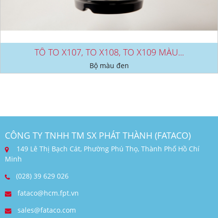
TÔ TO X107, TO X108, TO X109 MÀU...
Bộ màu đen
CÔNG TY TNHH TM SX PHÁT THÀNH (FATACO)
149 Lê Thị Bạch Cát, Phường Phú Thọ, Thành Phố Hồ Chí
Minh
(028) 39 629 026
fataco@hcm.fpt.vn
sales@fataco.com