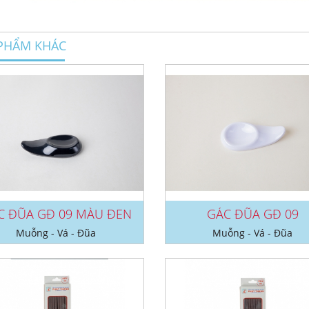
PHẨM KHÁC
C ĐŨA GĐ 09 MÀU ĐEN
GÁC ĐŨA GĐ 09
Muỗng - Vá - Đũa
Muỗng - Vá - Đũa