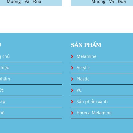
Muỗng - Vá - Đũa
Muỗng - Vá - Đũa
U
SẢN PHẨM
g chủ
Melamine
thiệu
Acrylic
phẩm
Plastic
ức
PC
đáp
Sản phẩm xanh
 hệ
Horeca Melamine