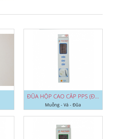
ĐŨA HỘP CAO CẤP PPS (ĐEN/ NÂU) NO...
Muỗng - Vá - Đũa