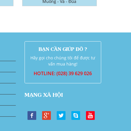
Muỗng - Vá - Đũa
BẠN CẦN GIÚP ĐỠ ?
Hãy gọi cho chúng tôi để được tư
vấn mua hàng!
HOTLINE: (028) 39 629 026
MẠNG XÃ HỘI