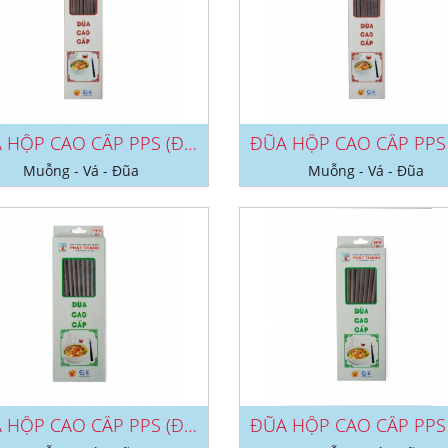
ĐŨA HỘP CAO CẤP PPS (ĐEN/ NÂU) NO...
Muỗng - Vá - Đũa
Muỗng - Vá - Đũa
ĐŨA HỘP CAO CẤP PPS (ĐEN/ NÂU) NO...