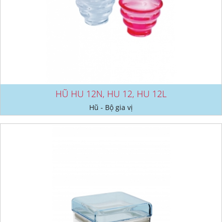
HŨ HU 12N, HU 12, HU 12L
Hũ - Bộ gia vị