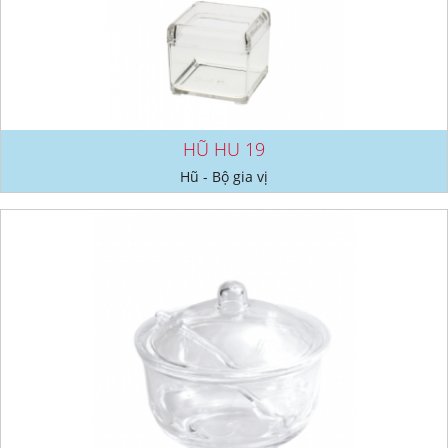
HŨ HU 19
Hũ - Bộ gia vị