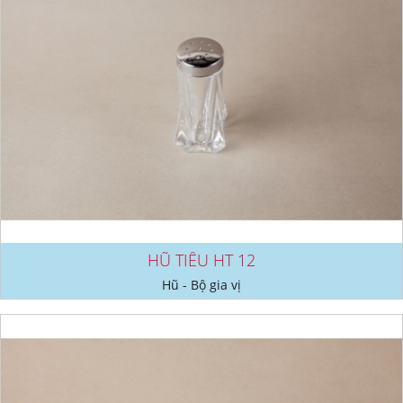
HŨ TIÊU HT 12
Hũ - Bộ gia vị