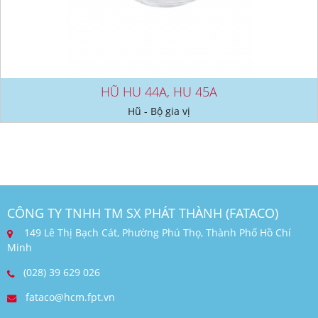
HŨ HU 44A, HU 45A
Hũ - Bộ gia vị
CÔNG TY TNHH TM SX PHÁT THÀNH (FATACO)
149 Lê Thị Bạch Cát, Phường Phú Thọ, Thành Phố Hồ Chí
Minh
(028) 39 629 026
fataco@hcm.fpt.vn