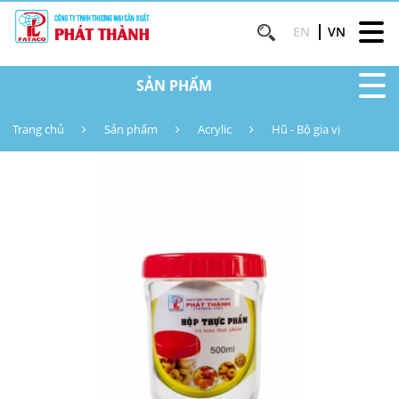
EN
VN
SẢN PHẨM
Trang chủ
Sản phẩm
Acrylic
Hũ - Bộ gia vị