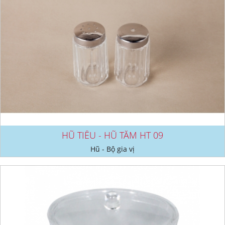
HŨ TIÊU - HŨ TĂM HT 09
Hũ - Bộ gia vị