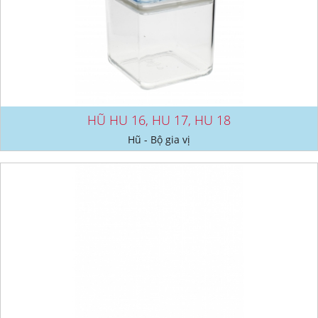
HŨ HU 16, HU 17, HU 18
Hũ - Bộ gia vị