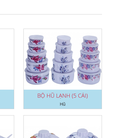
BỘ HŨ LẠNH (5 CÁI)
Hũ