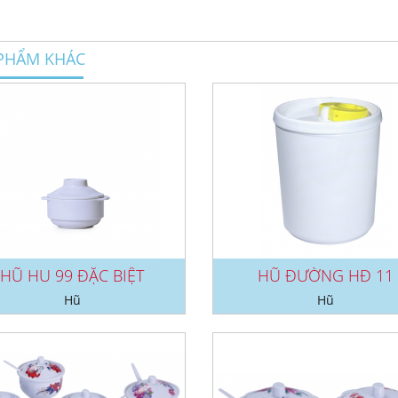
PHẨM KHÁC
HŨ HU 99 ĐẶC BIỆT
HŨ ĐƯỜNG HĐ 11
Hũ
Hũ