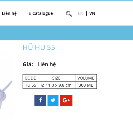
Liên hệ
E-Catalogue
EN
VN
HŨ HU 55
Giá:
Liên hệ
CODE
SIZE
VOLUME
HU 55
Ø 11.0 x 9.8 cm
300 ML