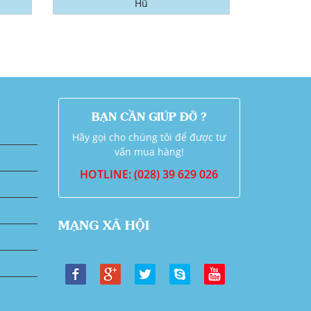
Hũ
BẠN CẦN GIÚP ĐỠ ?
Hãy gọi cho chúng tôi để được tư
vấn mua hàng!
HOTLINE: (028) 39 629 026
MẠNG XÃ HỘI