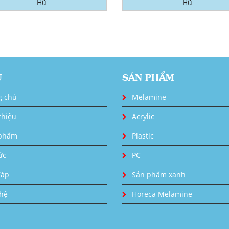
Hũ
Hũ
U
SẢN PHẨM
g chủ
Melamine
thiệu
Acrylic
phẩm
Plastic
ức
PC
đáp
Sản phẩm xanh
 hệ
Horeca Melamine