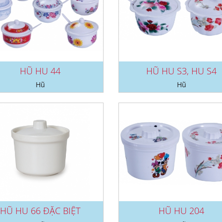
HŨ HU 44
HŨ HU S3, HU S4
Hũ
Hũ
HŨ HU 66 ĐẶC BIỆT
HŨ HU 204