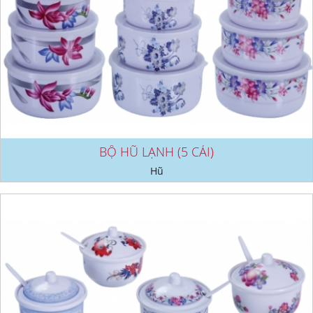
BỘ HŨ LẠNH (5 CÁI)
Hũ