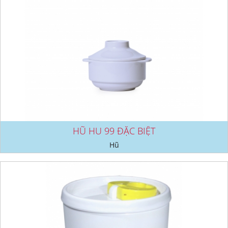
HŨ HU 99 ĐẶC BIỆT
Hũ