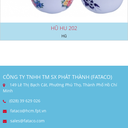
HŨ HU 202
Hũ
CÔNG TY TNHH TM SX PHÁT THÀNH (FATACO)
149 Lê Thị Bạch Cát, Phường Phú Thọ, Thành Phố Hồ Chí
Minh
(028) 39 629 026
fataco@hcm.fpt.vn
sales@fataco.com