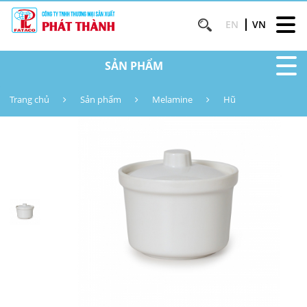
EN
VN
SẢN PHẨM
Trang chủ
Sản phẩm
Melamine
Hũ