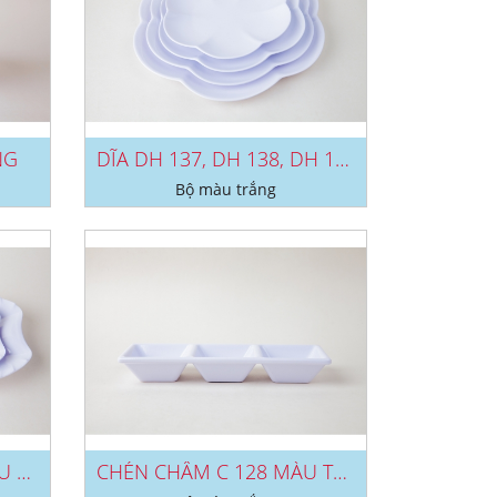
NG
DĨA DH 137, DH 138, DH 139, DH...
Bộ màu trắng
DĨA DCA 27, DCA 28 MÀU TRẮNG
CHÉN CHẤM C 128 MÀU TRẮNG