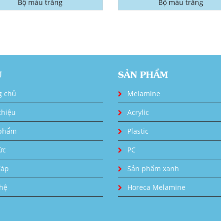
Bộ màu trắng
Bộ màu trắng
U
SẢN PHẨM
g chủ
Melamine
thiệu
Acrylic
phẩm
Plastic
ức
PC
đáp
Sản phẩm xanh
 hệ
Horeca Melamine