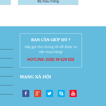
Bộ màu trắng
BẠN CẦN GIÚP ĐỠ ?
Hãy gọi cho chúng tôi để được tư
vấn mua hàng!
HOTLINE: (028) 39 629 026
MẠNG XÃ HỘI