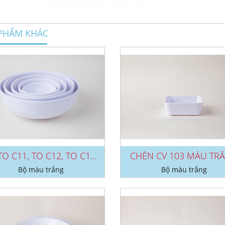
PHẨM KHÁC
BỘ TO C11, TO C12, TO C13, TO...
CHÉN CV 103 MÀU TR
Bộ màu trắng
Bộ màu trắng