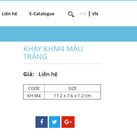
Liên hệ
E-Catalogue
EN
VN
KHAY KHM4 MÀU
TRẮNG
Giá:
Liên hệ
CODE
SIZE
KH M4
17.2 x 7.6 x 1.2 cm