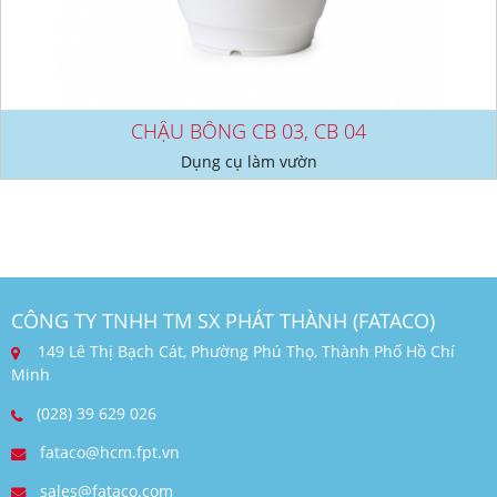
CHẬU BÔNG CB 03, CB 04
Dụng cụ làm vườn
CÔNG TY TNHH TM SX PHÁT THÀNH (FATACO)
149 Lê Thị Bạch Cát, Phường Phú Thọ, Thành Phố Hồ Chí
Minh
(028) 39 629 026
fataco@hcm.fpt.vn
sales@fataco.com