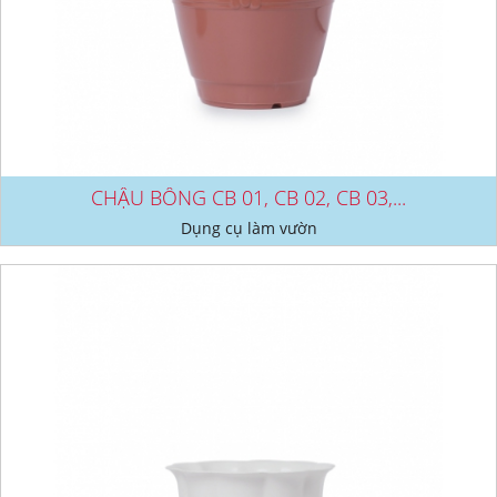
CHẬU BÔNG CB 01, CB 02, CB 03,...
Dụng cụ làm vườn