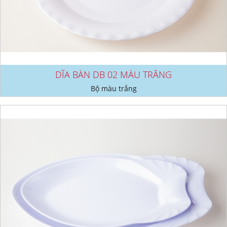
DĨA BÀN DB 02 MÀU TRẮNG
Bộ màu trắng