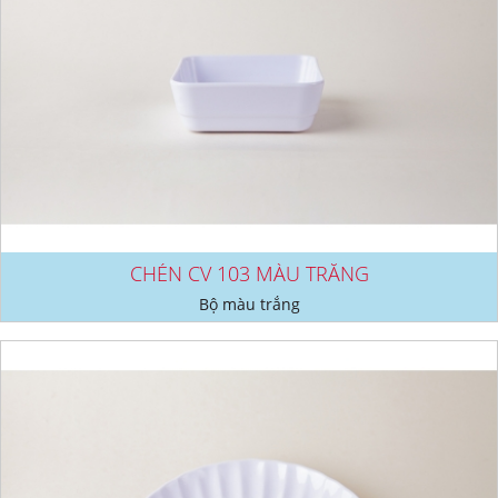
CHÉN CV 103 MÀU TRẮNG
Bộ màu trắng