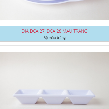
DĨA DCA 27, DCA 28 MÀU TRẮNG
Bộ màu trắng