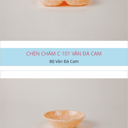
CHÉN CHẤM C 101 VÂN ĐÁ CAM
Bộ Vân Đá Cam