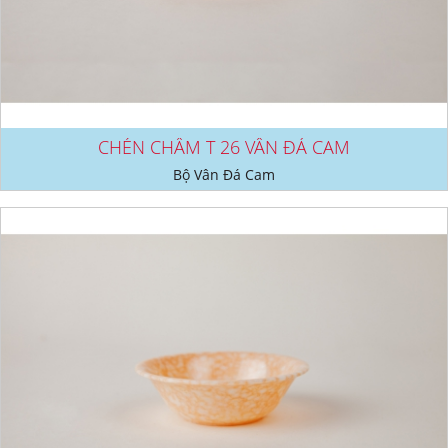
CHÉN CHẤM T 26 VÂN ĐÁ CAM
Bộ Vân Đá Cam