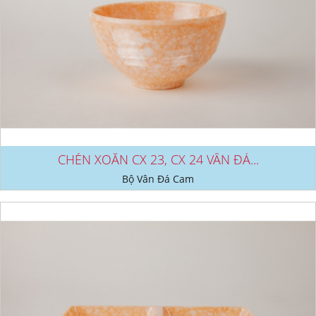
CHÉN XOẮN CX 23, CX 24 VÂN ĐÁ...
Bộ Vân Đá Cam