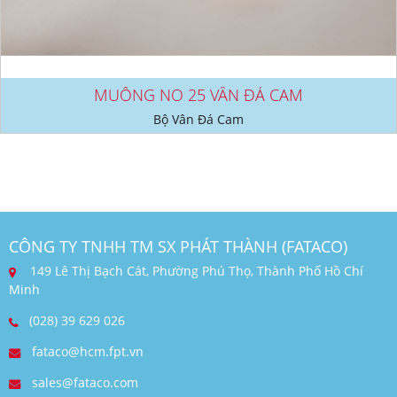
MUỖNG NO 25 VÂN ĐÁ CAM
Bộ Vân Đá Cam
CÔNG TY TNHH TM SX PHÁT THÀNH (FATACO)
149 Lê Thị Bạch Cát, Phường Phú Thọ, Thành Phố Hồ Chí
Minh
(028) 39 629 026
fataco@hcm.fpt.vn
sales@fataco.com