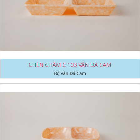
CHÉN CHẤM C 103 VÂN ĐÁ CAM
Bộ Vân Đá Cam