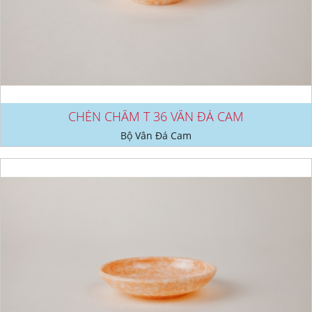
CHÉN CHẤM T 36 VÂN ĐÁ CAM
Bộ Vân Đá Cam