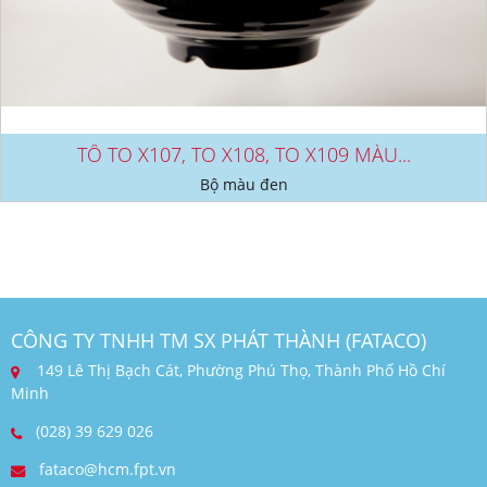
TÔ TO X107, TO X108, TO X109 MÀU...
Bộ màu đen
CÔNG TY TNHH TM SX PHÁT THÀNH (FATACO)
149 Lê Thị Bạch Cát, Phường Phú Thọ, Thành Phố Hồ Chí
Minh
(028) 39 629 026
fataco@hcm.fpt.vn