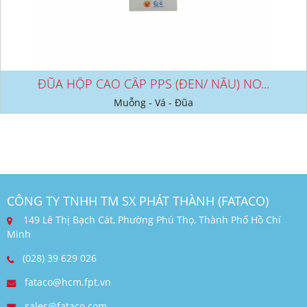
ĐŨA HỘP CAO CẤP PPS (ĐEN/ NÂU) NO...
Muỗng - Vá - Đũa
CÔNG TY TNHH TM SX PHÁT THÀNH (FATACO)
149 Lê Thị Bạch Cát, Phường Phú Thọ, Thành Phố Hồ Chí
Minh
(028) 39 629 026
fataco@hcm.fpt.vn
sales@fataco.com