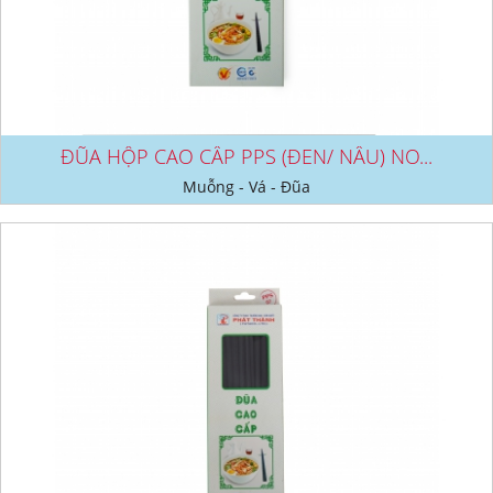
ĐŨA HỘP CAO CẤP PPS (ĐEN/ NÂU) NO...
Muỗng - Vá - Đũa