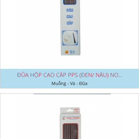
ĐŨA HỘP CAO CẤP PPS (ĐEN/ NÂU) NO...
Muỗng - Vá - Đũa