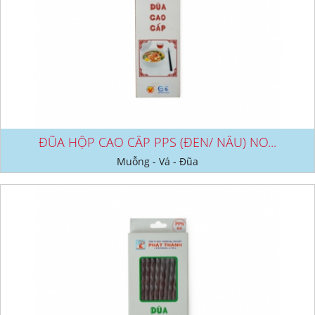
ĐŨA HỘP CAO CẤP PPS (ĐEN/ NÂU) NO...
Muỗng - Vá - Đũa