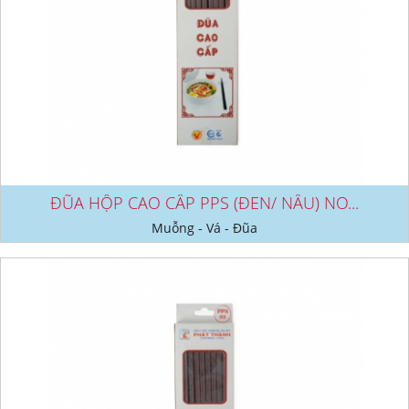
ĐŨA HỘP CAO CẤP PPS (ĐEN/ NÂU) NO...
Muỗng - Vá - Đũa