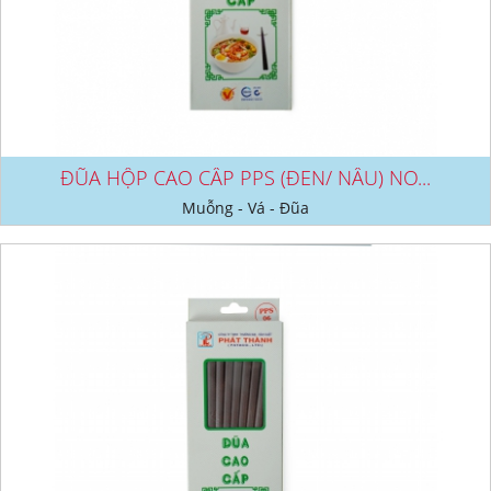
ĐŨA HỘP CAO CẤP PPS (ĐEN/ NÂU) NO...
Muỗng - Vá - Đũa