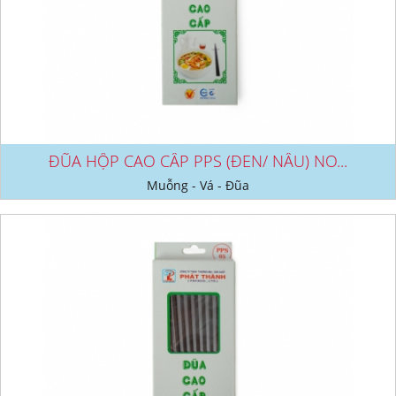
ĐŨA HỘP CAO CẤP PPS (ĐEN/ NÂU) NO...
Muỗng - Vá - Đũa