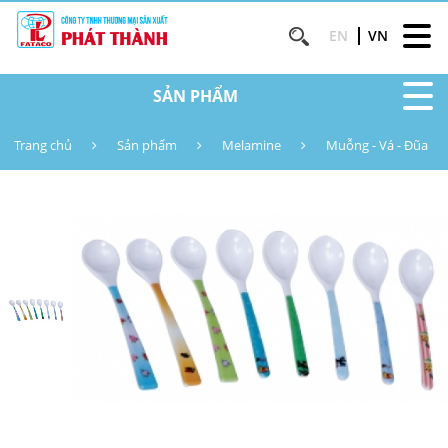
EN
VN
SẢN PHẨM
Trang chủ
Sản phẩm
Melamine
Muỗng - Vá - Đũa