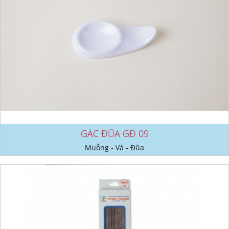
GÁC ĐŨA GĐ 09
Muỗng - Vá - Đũa