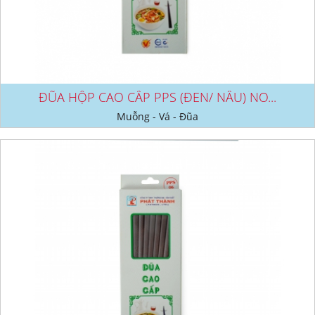
ĐŨA HỘP CAO CẤP PPS (ĐEN/ NÂU) NO...
Muỗng - Vá - Đũa