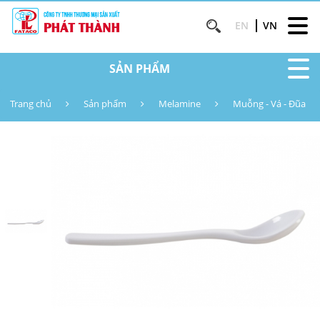
EN
VN
SẢN PHẨM
Trang chủ
Sản phẩm
Melamine
Muỗng - Vá - Đũa