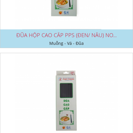
ĐŨA HỘP CAO CẤP PPS (ĐEN/ NÂU) NO...
Muỗng - Vá - Đũa