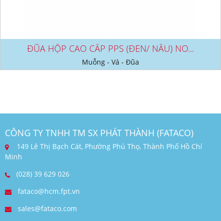
ĐŨA HỘP CAO CẤP PPS (ĐEN/ NÂU) NO...
Muỗng - Vá - Đũa
CÔNG TY TNHH TM SX PHÁT THÀNH (FATACO)
149 Lê Thị Bạch Cát, Phường Phú Thọ, Thành Phố Hồ Chí
Minh
(028) 39 629 026
fataco@hcm.fpt.vn
sales@fataco.com