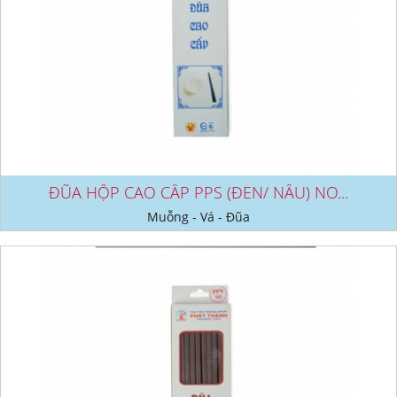
ĐŨA HỘP CAO CẤP PPS (ĐEN/ NÂU) NO...
Muỗng - Vá - Đũa