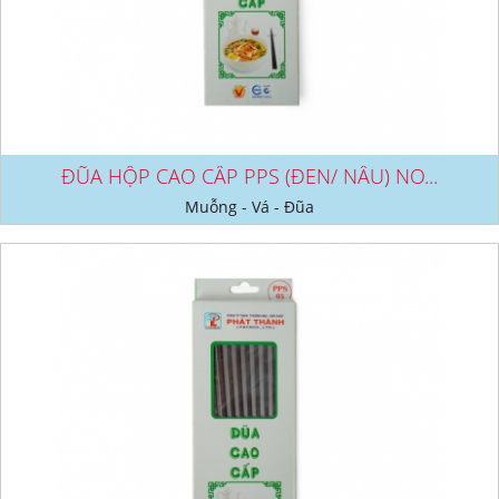
ĐŨA HỘP CAO CẤP PPS (ĐEN/ NÂU) NO...
Muỗng - Vá - Đũa