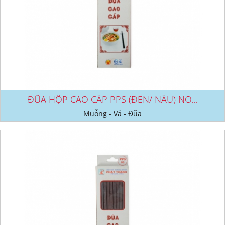
ĐŨA HỘP CAO CẤP PPS (ĐEN/ NÂU) NO...
Muỗng - Vá - Đũa