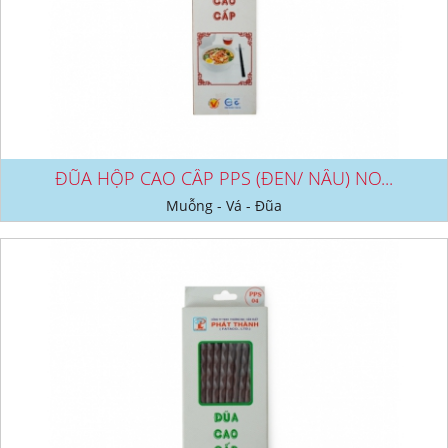
ĐŨA HỘP CAO CẤP PPS (ĐEN/ NÂU) NO...
Muỗng - Vá - Đũa