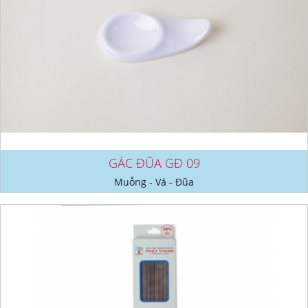
GÁC ĐŨA GĐ 09
Muỗng - Vá - Đũa