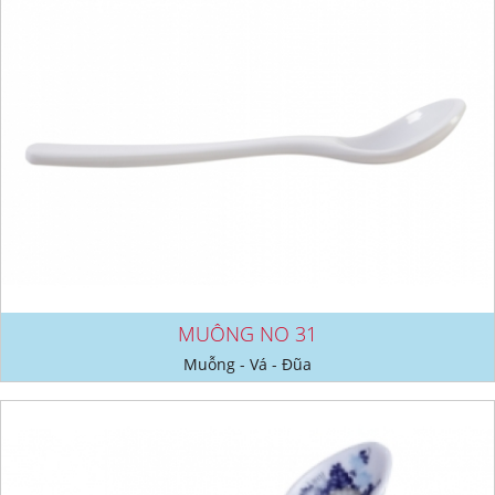
MUỖNG NO 31
Muỗng - Vá - Đũa