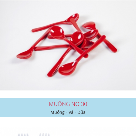
MUỖNG NO 30
Muỗng - Vá - Đũa