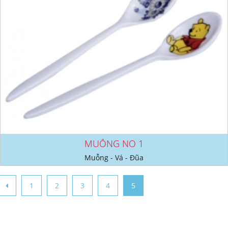
MUỖNG NO 1
Muỗng - Vá - Đũa
1
2
3
4
5