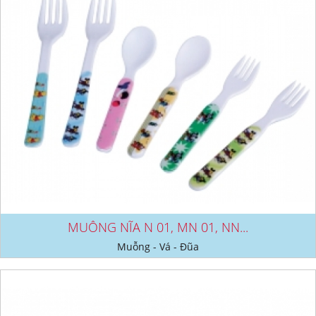
MUỖNG NĨA N 01, MN 01, NN...
Muỗng - Vá - Đũa