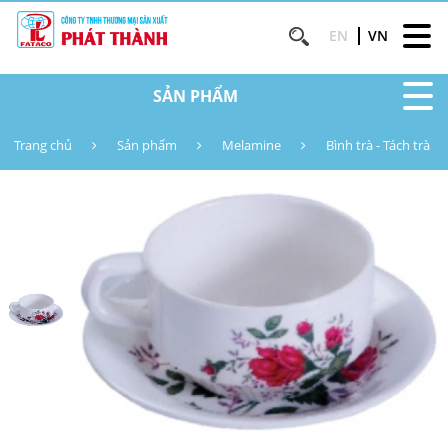
EN
VN
SẢN PHẨM
Trang chủ
Sản phẩm
Melamine
Bình trà - Tách trà