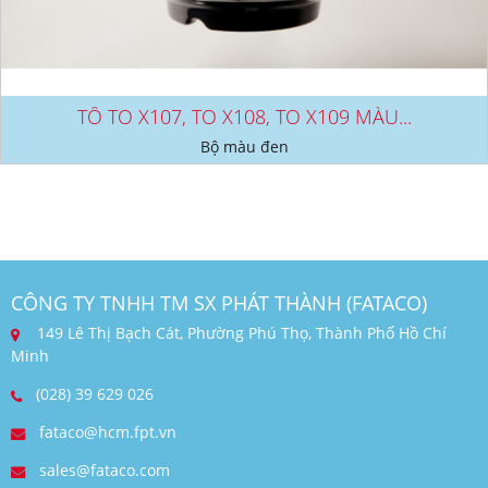
TÔ TO X107, TO X108, TO X109 MÀU...
Bộ màu đen
CÔNG TY TNHH TM SX PHÁT THÀNH (FATACO)
149 Lê Thị Bạch Cát, Phường Phú Thọ, Thành Phố Hồ Chí
Minh
(028) 39 629 026
fataco@hcm.fpt.vn
sales@fataco.com