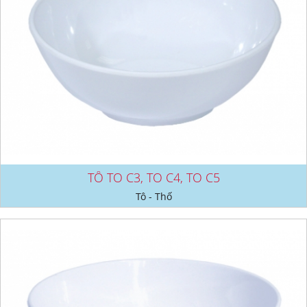
TÔ TO C3, TO C4, TO C5
Tô - Thố