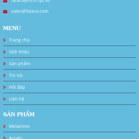
fataco@hcm.fpt.vn
sales@fataco.com
MENU
Trang chủ
Giới thiệu
Sản phẩm
Tin tức
Hỏi đáp
Liên hệ
SẢN PHẨM
Melamine
Acrylic