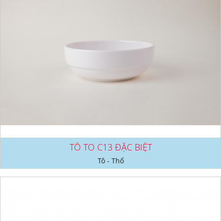
TÔ TO C13 ĐẶC BIỆT
Tô - Thố