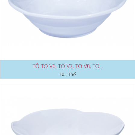
TÔ TO V6, TO V7, TO V8, TO...
Tô - Thố