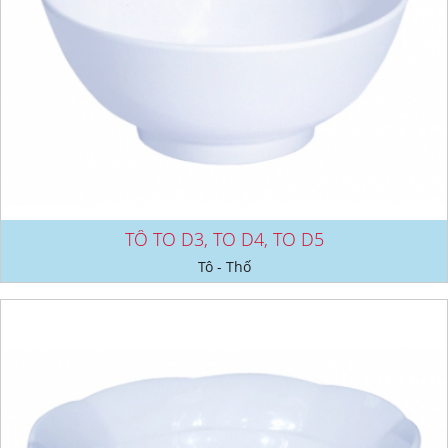
TÔ TO D3, TO D4, TO D5
Tô - Thố