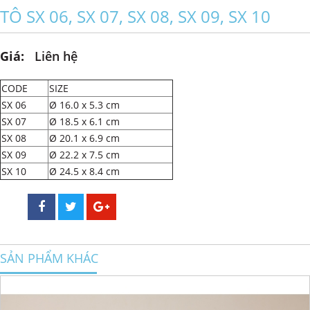
TÔ SX 06, SX 07, SX 08, SX 09, SX 10
Giá:
Liên hệ
CODE
SIZE
SX 06
Ø 16.0 x 5.3 cm
SX 07
Ø 18.5 x 6.1 cm
SX 08
Ø 20.1 x 6.9 cm
SX 09
Ø 22.2 x 7.5 cm
SX 10
Ø 24.5 x 8.4 cm
SẢN PHẨM KHÁC