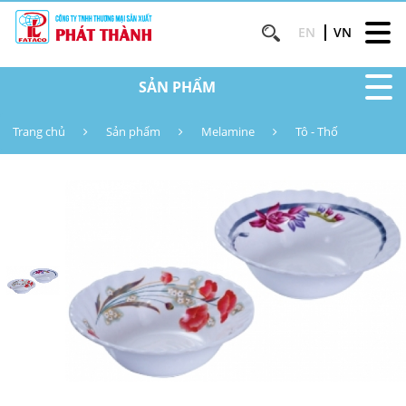
EN
VN
SẢN PHẨM
Trang chủ
Sản phẩm
Melamine
Tô - Thố