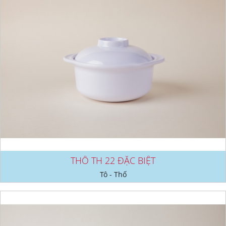
THỐ TH 22 ĐẶC BIỆT
Tô - Thố