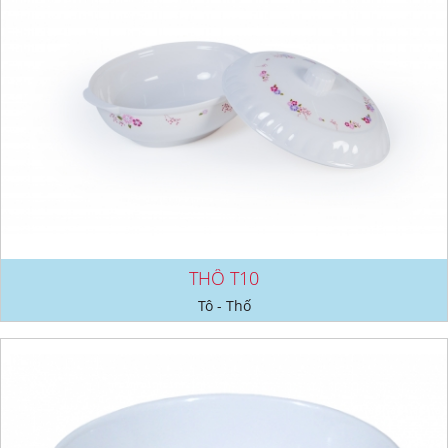
THỐ T10
Tô - Thố