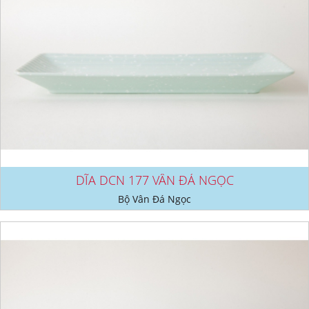
DĨA DCN 177 VÂN ĐÁ NGỌC
Bộ Vân Đá Ngọc