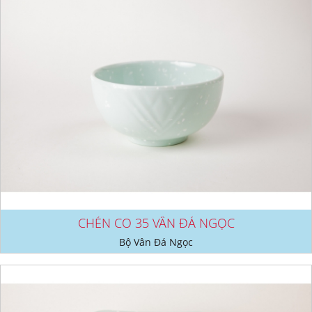
CHÉN CO 35 VÂN ĐÁ NGỌC
Bộ Vân Đá Ngọc