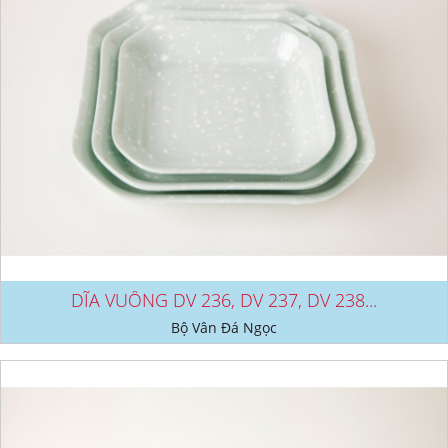
DĨA VUÔNG DV 236, DV 237, DV 238...
Bộ Vân Đá Ngọc