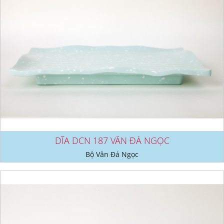
DĨA DCN 187 VÂN ĐÁ NGỌC
Bộ Vân Đá Ngọc