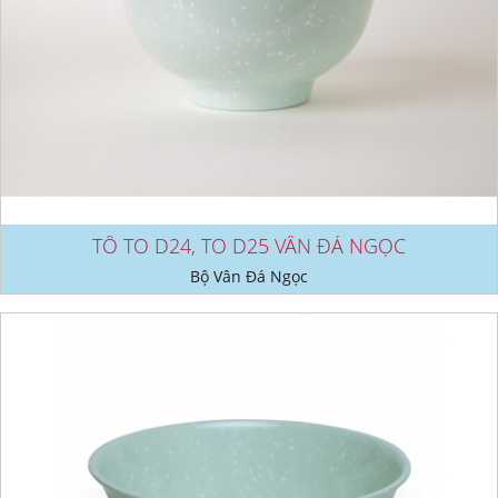
TÔ TO D24, TO D25 VÂN ĐÁ NGỌC
Bộ Vân Đá Ngọc