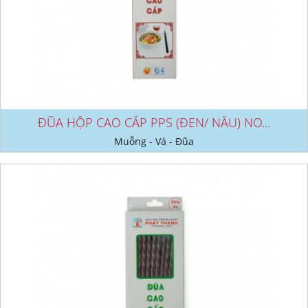
ĐŨA HỘP CAO CẤP PPS (ĐEN/ NÂU) NO...
Muỗng - Vá - Đũa