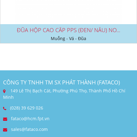
ĐŨA HỘP CAO CẤP PPS (ĐEN/ NÂU) NO...
Muỗng - Vá - Đũa
CÔNG TY TNHH TM SX PHÁT THÀNH (FATACO)
149 Lê Thị Bạch Cát, Phường Phú Thọ, Thành Phố Hồ Chí
Minh
(028) 39 629 026
fataco@hcm.fpt.vn
sales@fataco.com