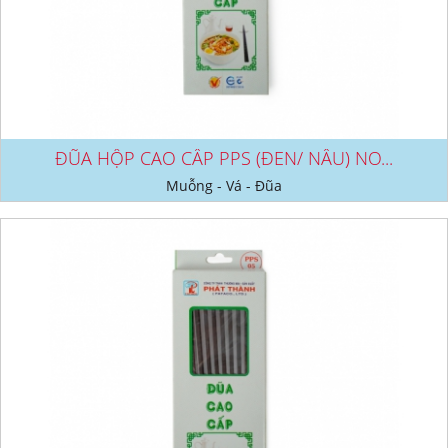
ĐŨA HỘP CAO CẤP PPS (ĐEN/ NÂU) NO...
Muỗng - Vá - Đũa