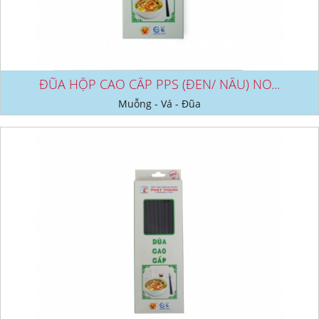
ĐŨA HỘP CAO CẤP PPS (ĐEN/ NÂU) NO...
Muỗng - Vá - Đũa