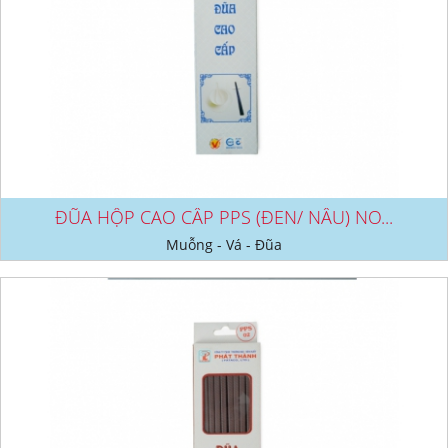
ĐŨA HỘP CAO CẤP PPS (ĐEN/ NÂU) NO...
Muỗng - Vá - Đũa