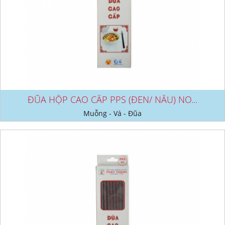
ĐŨA HỘP CAO CẤP PPS (ĐEN/ NÂU) NO...
Muỗng - Vá - Đũa