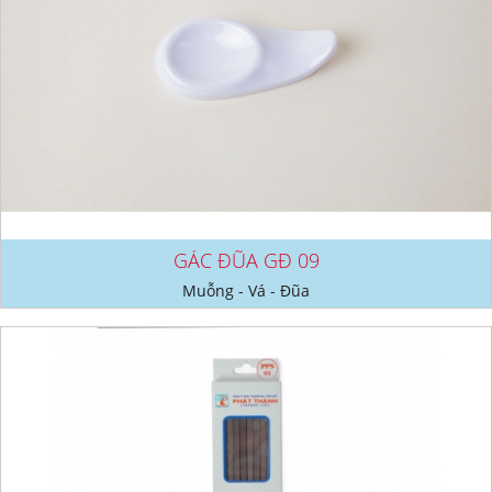
GÁC ĐŨA GĐ 09
Muỗng - Vá - Đũa