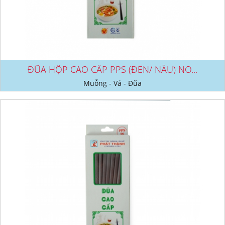
ĐŨA HỘP CAO CẤP PPS (ĐEN/ NÂU) NO...
Muỗng - Vá - Đũa