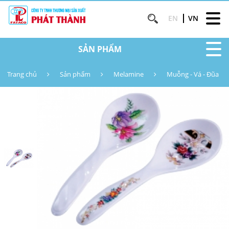
EN
VN
SẢN PHẨM
Trang chủ
Sản phẩm
Melamine
Muỗng - Vá - Đũa