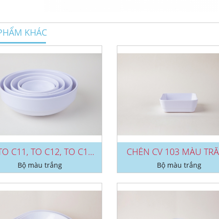
PHẨM KHÁC
BỘ TO C11, TO C12, TO C13, TO...
CHÉN CV 103 MÀU TR
Bộ màu trắng
Bộ màu trắng