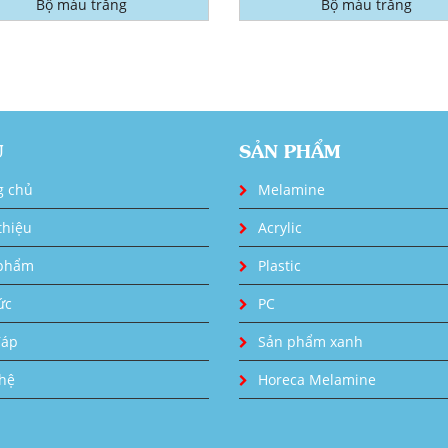
Bộ màu trắng
Bộ màu trắng
U
SẢN PHẨM
g chủ
Melamine
thiệu
Acrylic
phẩm
Plastic
ức
PC
đáp
Sản phẩm xanh
 hệ
Horeca Melamine