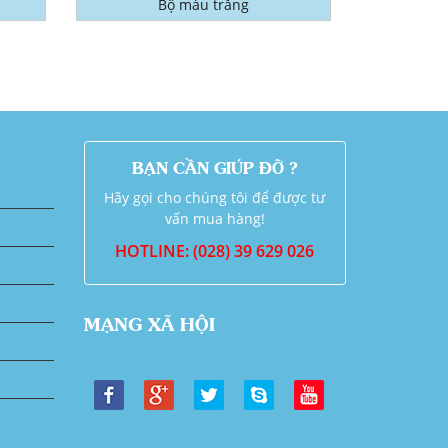
Bộ màu trắng
BẠN CẦN GIÚP ĐỠ ?
Hãy gọi cho chúng tôi để được tư
vấn mua hàng!
HOTLINE: (028) 39 629 026
MẠNG XÃ HỘI