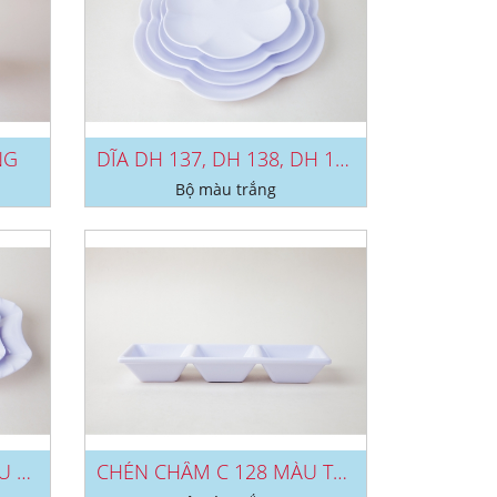
NG
DĨA DH 137, DH 138, DH 139, DH...
Bộ màu trắng
DĨA DCA 27, DCA 28 MÀU TRẮNG
CHÉN CHẤM C 128 MÀU TRẮNG