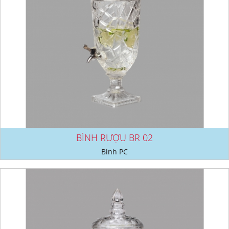
BÌNH RƯỢU BR 02
Bình PC