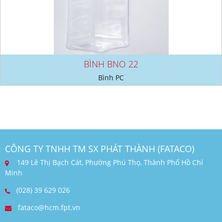
BÌNH BNO 22
Bình PC
CÔNG TY TNHH TM SX PHÁT THÀNH (FATACO)
149 Lê Thị Bạch Cát, Phường Phú Thọ, Thành Phố Hồ Chí
Minh
(028) 39 629 026
fataco@hcm.fpt.vn