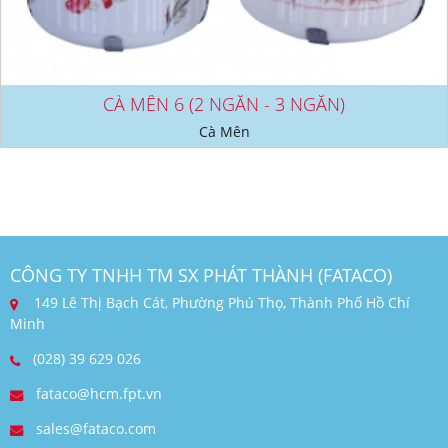
CÀ MÊN 6 (2 NGĂN - 3 NGĂN)
Cà Mên
CÔNG TY TNHH TM SX PHÁT THÀNH (FATACO)
149 Lê Thị Bạch Cát, Phường Phú Thọ, Thành Phố Hồ Chí
Minh
(028) 39 629 026
fataco@hcm.fpt.vn
sales@fataco.com