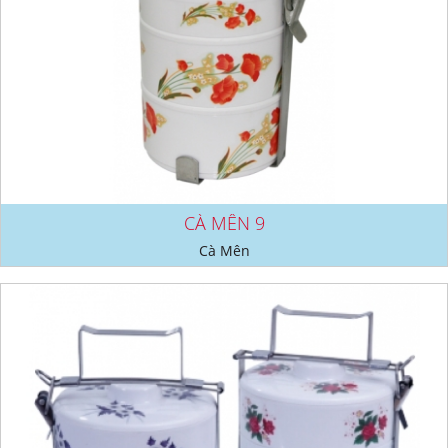
CÀ MÊN 9
Cà Mên