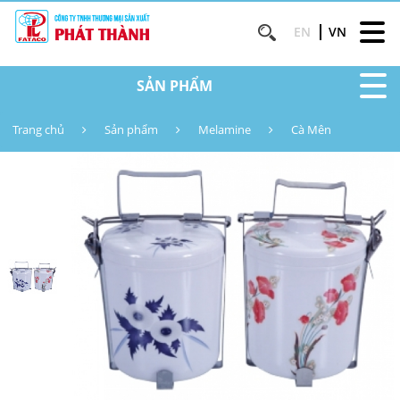
EN
VN
SẢN PHẨM
Trang chủ
Sản phẩm
Melamine
Cà Mên