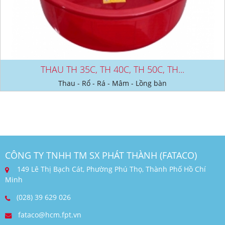
THAU TH 35C, TH 40C, TH 50C, TH...
Thau - Rổ - Rá - Mâm - Lồng bàn
CÔNG TY TNHH TM SX PHÁT THÀNH (FATACO)
149 Lê Thị Bạch Cát, Phường Phú Thọ, Thành Phố Hồ Chí
Minh
(028) 39 629 026
fataco@hcm.fpt.vn