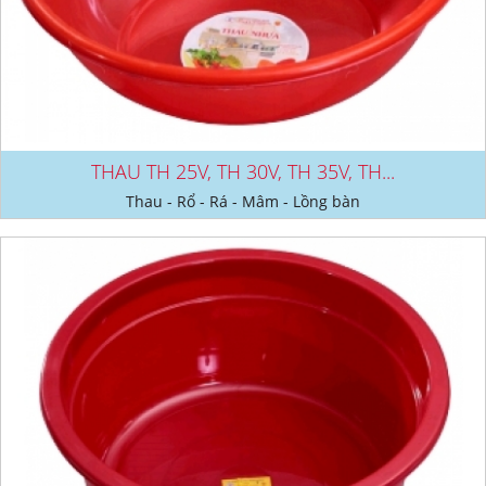
THAU TH 25V, TH 30V, TH 35V, TH...
Thau - Rổ - Rá - Mâm - Lồng bàn