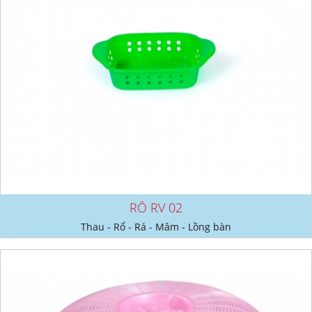
RỔ RV 02
Thau - Rổ - Rá - Mâm - Lồng bàn