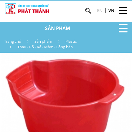
EN
VN
SẢN PHẨM
Trang chủ
Sản phẩm
Plastic
Thau - Rổ - Rá - Mâm - Lồng bàn