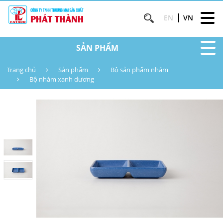
EN
VN
SẢN PHẨM
Trang chủ
Sản phẩm
Bộ sản phẩm nhám
Bộ nhám xanh dương