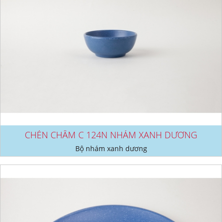
CHÉN CHẤM C 124N NHÁM XANH DƯƠNG
Bộ nhám xanh dương