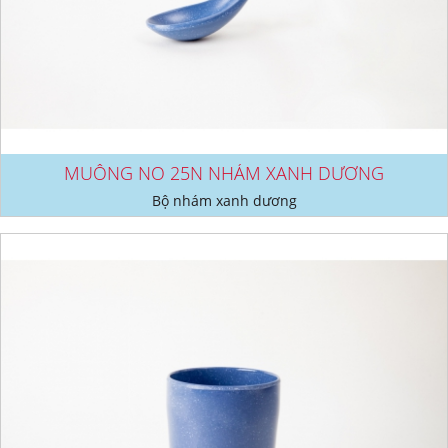
MUỖNG NO 25N NHÁM XANH DƯƠNG
Bộ nhám xanh dương