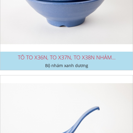
TÔ TO X36N, TO X37N, TO X38N NHÁM...
Bộ nhám xanh dương