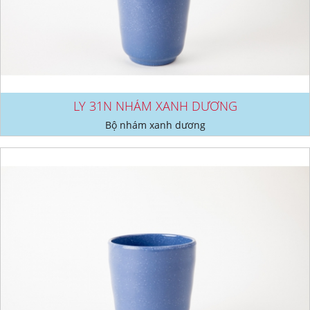
LY 31N NHÁM XANH DƯƠNG
Bộ nhám xanh dương