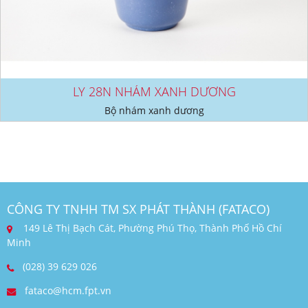
LY 28N NHÁM XANH DƯƠNG
Bộ nhám xanh dương
CÔNG TY TNHH TM SX PHÁT THÀNH (FATACO)
149 Lê Thị Bạch Cát, Phường Phú Thọ, Thành Phố Hồ Chí
Minh
(028) 39 629 026
fataco@hcm.fpt.vn