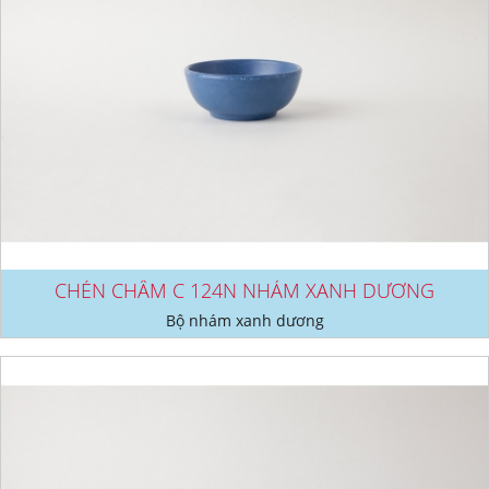
CHÉN CHẤM C 124N NHÁM XANH DƯƠNG
Bộ nhám xanh dương