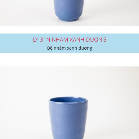
LY 31N NHÁM XANH DƯƠNG
Bộ nhám xanh dương