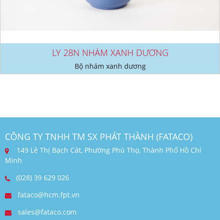
LY 28N NHÁM XANH DƯƠNG
Bộ nhám xanh dương
CÔNG TY TNHH TM SX PHÁT THÀNH (FATACO)
149 Lê Thị Bạch Cát, Phường Phú Thọ, Thành Phố Hồ Chí
Minh
(028) 39 629 026
fataco@hcm.fpt.vn
sales@fataco.com