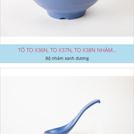
TÔ TO X36N, TO X37N, TO X38N NHÁM...
Bộ nhám xanh dương