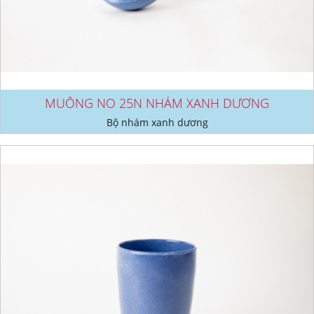
MUỖNG NO 25N NHÁM XANH DƯƠNG
Bộ nhám xanh dương