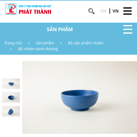
EN
VN
SẢN PHẨM
Trang chủ
Sản phẩm
Bộ sản phẩm nhám
Bộ nhám xanh dương