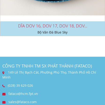
DĨA DOV 16, DOV 17, DOV 18, DOV...
Bộ Vân Đá Blue Sky
CÔNG TY TNHH TM SX PHÁT THÀNH (FATACO)
149 Lê Thị Bạch Cát, Phường Phú Thọ, Thành Phố Hồ Chí
Minh
(028) 39 629 026
fataco@hcm.fpt.vn
sales@fataco.com