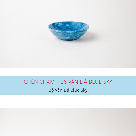
CHÉN CHẤM T 36 VÂN ĐÁ BLUE SKY
Bộ Vân Đá Blue Sky