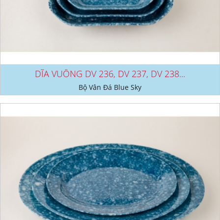
DĨA VUÔNG DV 236, DV 237, DV 238...
Bộ Vân Đá Blue Sky