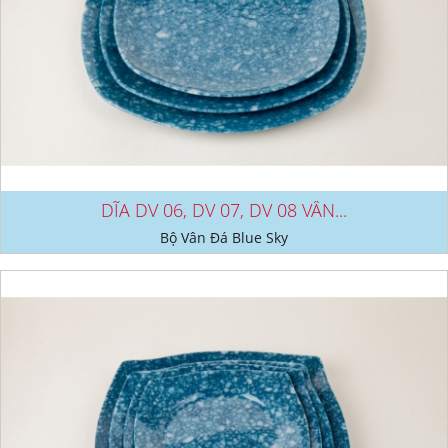
DĨA DV 06, DV 07, DV 08 VÂN...
Bộ Vân Đá Blue Sky