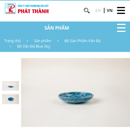
EN
VN
SẢN PHẨM
Trang chủ
Sản phẩm
Bộ Sản Phẩm Vân Đá
Bộ Vân Đá Blue Sky