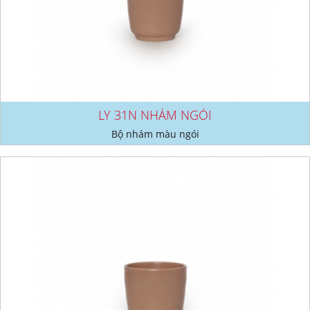
LY 31N NHÁM NGÓI
Bộ nhám màu ngói