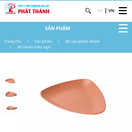
EN
VN
SẢN PHẨM
Trang chủ
Sản phẩm
Bộ sản phẩm nhám
Bộ nhám màu ngói