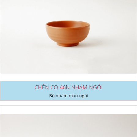
CHÉN CO 46N NHÁM NGÓI
Bộ nhám màu ngói