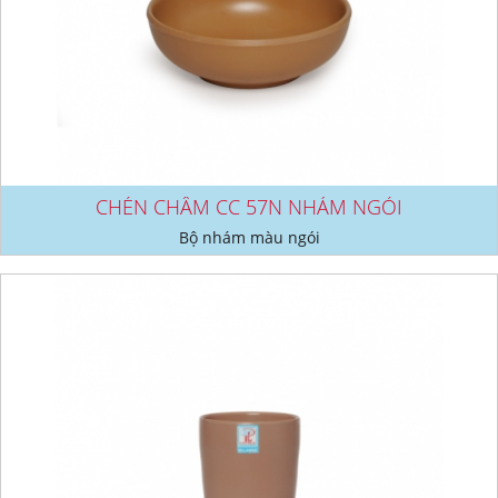
CHÉN CHÂM CC 57N NHÁM NGÓI
Bộ nhám màu ngói