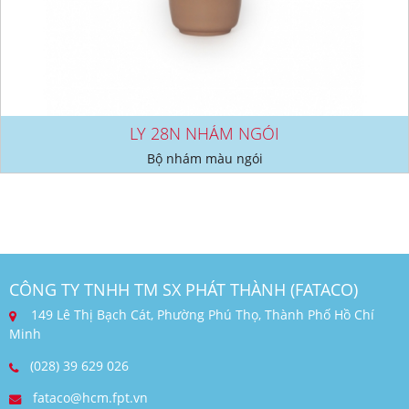
LY 28N NHÁM NGÓI
Bộ nhám màu ngói
CÔNG TY TNHH TM SX PHÁT THÀNH (FATACO)
149 Lê Thị Bạch Cát, Phường Phú Thọ, Thành Phố Hồ Chí
Minh
(028) 39 629 026
fataco@hcm.fpt.vn