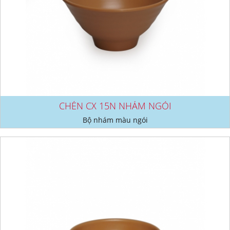
CHÉN CX 15N NHÁM NGÓI
Bộ nhám màu ngói