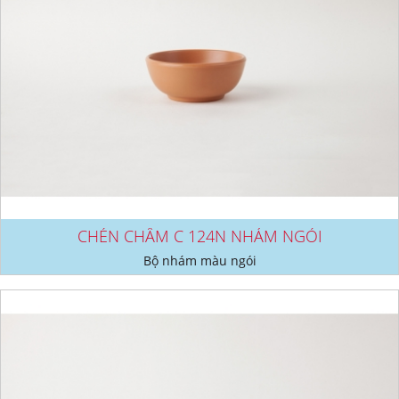
CHÉN CHẤM C 124N NHÁM NGÓI
Bộ nhám màu ngói