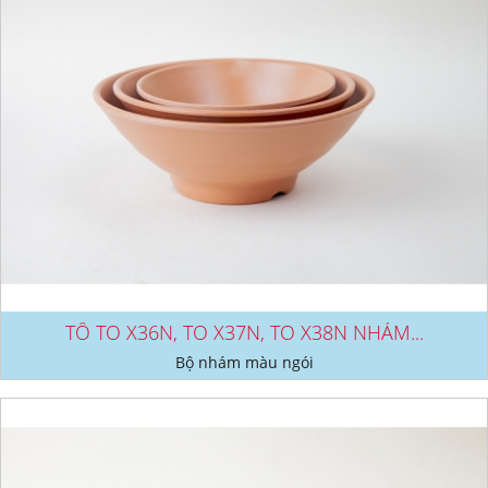
TÔ TO X36N, TO X37N, TO X38N NHÁM...
Bộ nhám màu ngói