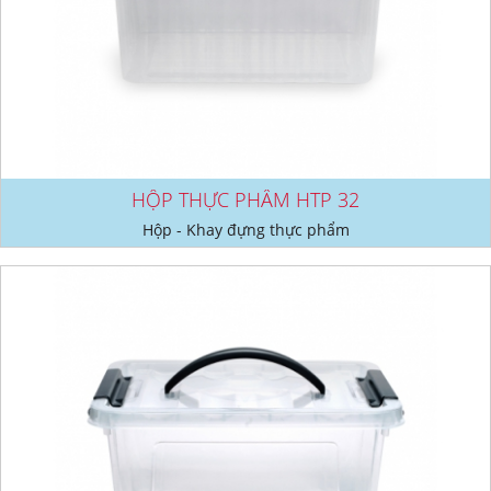
HỘP THỰC PHẨM HTP 32
Hộp - Khay đựng thực phẩm