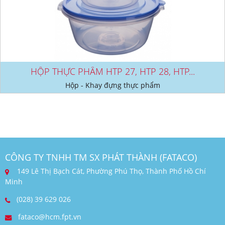
HỘP THỰC PHẨM HTP 27, HTP 28, HTP...
Hộp - Khay đựng thực phẩm
CÔNG TY TNHH TM SX PHÁT THÀNH (FATACO)
149 Lê Thị Bạch Cát, Phường Phú Thọ, Thành Phố Hồ Chí
Minh
(028) 39 629 026
fataco@hcm.fpt.vn