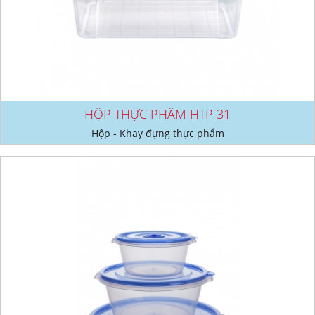
HỘP THỰC PHẨM HTP 31
Hộp - Khay đựng thực phẩm