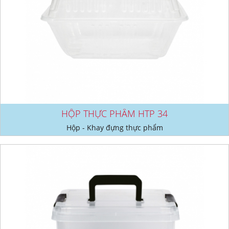
HỘP THỰC PHẨM HTP 34
Hộp - Khay đựng thực phẩm