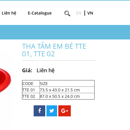
Liên hệ
E-Catalogue
EN
VN
THA TẮM EM BÉ TTE
01, TTE 02
Giá:
Liên hệ
CODE
SIZE
TTE 01
73.5 x 43.0 x 21.5 cm
TTE 02
87.0 x 50.5 x 24.0 cm