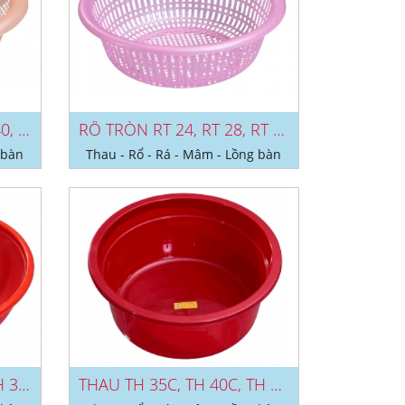
RỔ BÔNG RB 200, RB 240, RB 280,...
RỔ TRÒN RT 24, RT 28, RT 32,...
 bàn
Thau - Rổ - Rá - Mâm - Lồng bàn
THAU TH 25V, TH 30V, TH 35V, TH...
THAU TH 35C, TH 40C, TH 50C, TH...