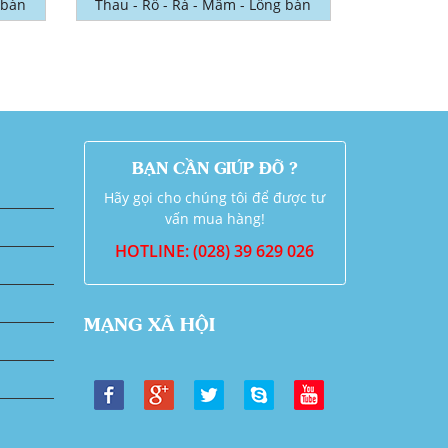
 bàn
Thau - Rổ - Rá - Mâm - Lồng bàn
BẠN CẦN GIÚP ĐỠ ?
Hãy gọi cho chúng tôi để được tư
vấn mua hàng!
HOTLINE: (028) 39 629 026
MẠNG XÃ HỘI