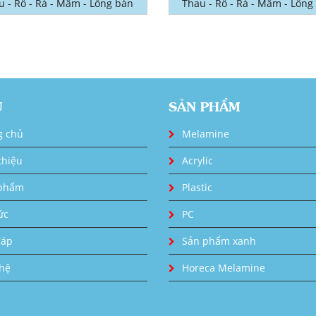
u - Rổ - Rá - Mâm - Lồng bàn
Thau - Rổ - Rá - Mâm - Lồng
U
SẢN PHẨM
g chủ
Melamine
thiệu
Acrylic
phẩm
Plastic
ức
PC
đáp
Sản phẩm xanh
 hệ
Horeca Melamine