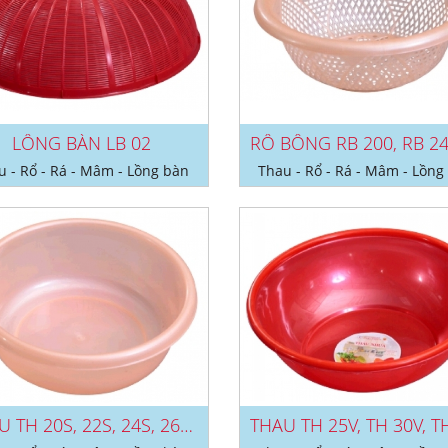
LỒNG BÀN LB 02
u - Rổ - Rá - Mâm - Lồng bàn
Thau - Rổ - Rá - Mâm - Lồng
THAU TH 20S, 22S, 24S, 26S, 28S, 30S,...