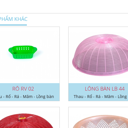
PHẨM KHÁC
RỔ RV 02
LỒNG BÀN LB 44
u - Rổ - Rá - Mâm - Lồng bàn
Thau - Rổ - Rá - Mâm - Lồng