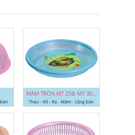
MÂM TRÒN MT 25B, MT 30B, MT 35B,...
 bàn
Thau - Rổ - Rá - Mâm - Lồng bàn