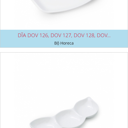
DĨA DOV 126, DOV 127, DOV 128, DOV...
Bộ Horeca