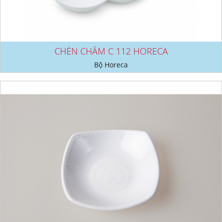
CHÉN CHẤM C 112 HORECA
Bộ Horeca