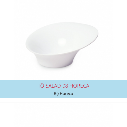
TÔ SALAD 08 HORECA
Bộ Horeca