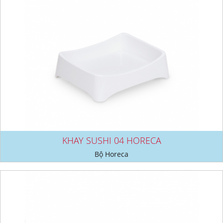
KHAY SUSHI 04 HORECA
Bộ Horeca