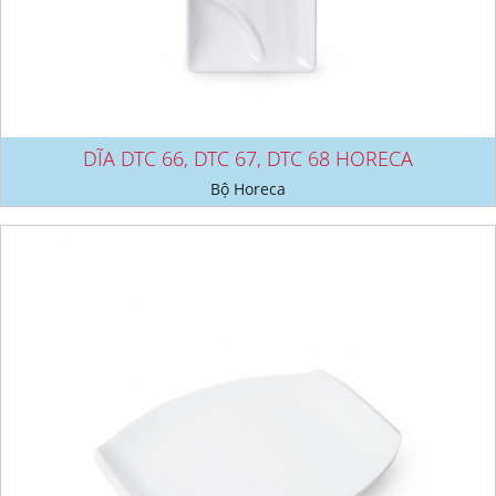
DĨA DTC 66, DTC 67, DTC 68 HORECA
Bộ Horeca