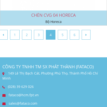
CHÉN CVG 04 HORECA
Bộ Horeca
1
2
3
4
5
6
CÔNG TY TNHH TM SX PHÁT THÀNH (FATACO)
149 Lê Thị Bạch Cát, Phường Phú Thọ, Thành Phố Hồ Chí
Minh
(028) 39 629 026
fataco@hcm.fpt.vn
sales@fataco.com