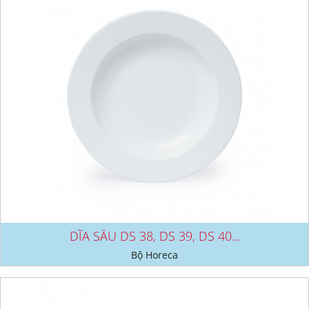
DĨA SÂU DS 38, DS 39, DS 40...
Bộ Horeca