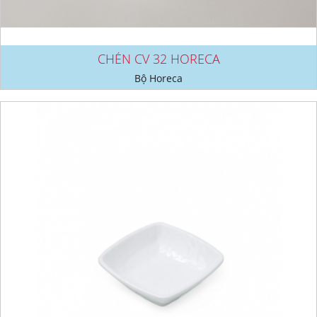
CHÉN CV 32 HORECA
Bộ Horeca