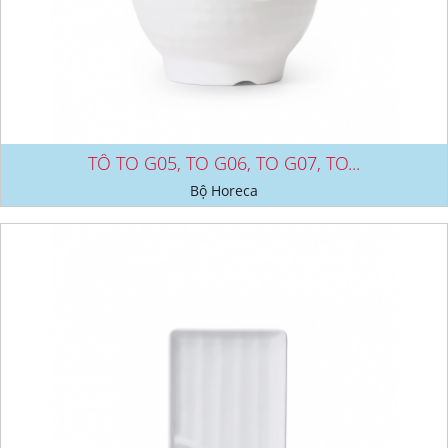
TÔ TO G05, TO G06, TO G07, TO...
Bộ Horeca