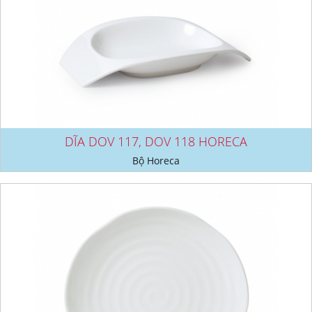
DĨA DOV 117, DOV 118 HORECA
Bộ Horeca