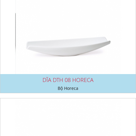
DĨA DTH 08 HORECA
Bộ Horeca