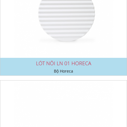
LÓT NỒI LN 01 HORECA
Bộ Horeca