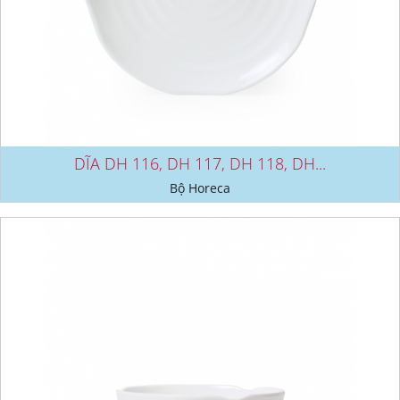
DĨA DH 116, DH 117, DH 118, DH...
Bộ Horeca