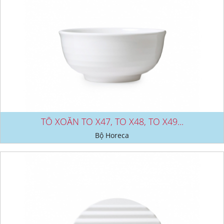
TÔ XOĂN TO X47, TO X48, TO X49...
Bộ Horeca