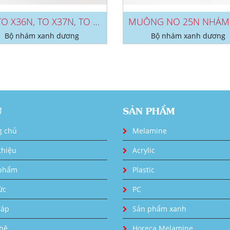
TÔ TO X36N, TO X37N, TO X38N NHÁM...
Bộ nhám xanh dương
Bộ nhám xanh dương
U
SẢN PHẨM
g chủ
Melamine
thiệu
Acrylic
phẩm
Plastic
ức
PC
đáp
Sản phẩm xanh
 hệ
Horeca Melamine