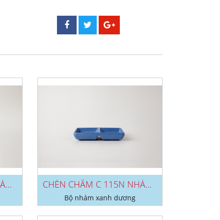
CHÉN CHẤM C 124N NHÁM XANH DƯƠNG
CHÉN CHẤM C 115N NHÁM XANH DƯƠNG
Bộ nhám xanh dương