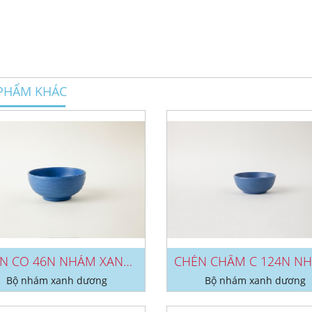
PHẨM KHÁC
CHÉN CO 46N NHÁM XANH DƯƠNG
Bộ nhám xanh dương
Bộ nhám xanh dương