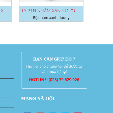
MUỖNG NO 25N NHÁM XANH DƯƠNG
LY 31N NHÁM XANH DƯƠNG
Bộ nhám xanh dương
BẠN CẦN GIÚP ĐỠ ?
Hãy gọi cho chúng tôi để được tư
vấn mua hàng!
HOTLINE: (028) 39 629 026
MẠNG XÃ HỘI