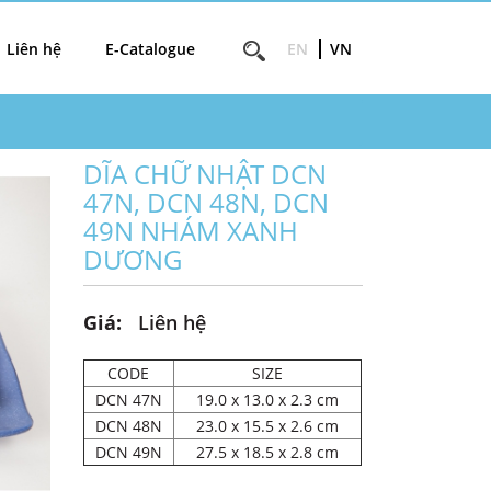
Liên hệ
E-Catalogue
EN
VN
DĨA CHỮ NHẬT DCN
47N, DCN 48N, DCN
49N NHÁM XANH
DƯƠNG
Giá:
Liên hệ
CODE
SIZE
DCN 47N
19.0 x 13.0 x 2.3 cm
DCN 48N
23.0 x 15.5 x 2.6 cm
DCN 49N
27.5 x 18.5 x 2.8 cm