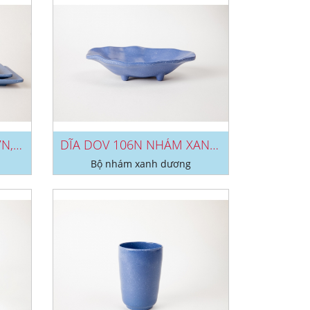
DĨA DCN 196N, DCN 197N, DCN 198N NHÁM...
DĨA DOV 106N NHÁM XANH DƯƠNG
Bộ nhám xanh dương